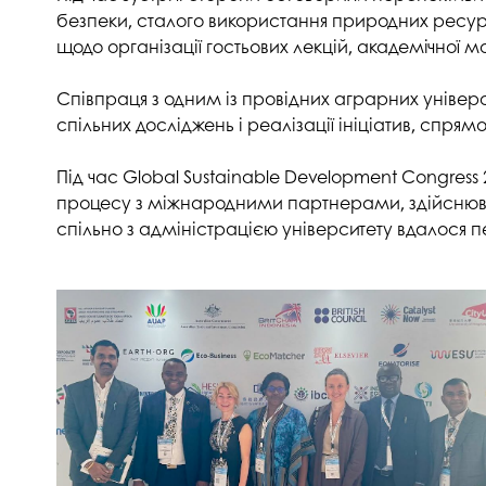
Музеї ПДАУ
Відділ маркетинг
безпеки, сталого використання природних ресурс
щодо організації гостьових лекцій, академічної м
Профспілка
Центр впроваджен
4.0
Співпраця з одним із провідних аграрних універс
Асоціація випускників
Психологічна слу
спільних досліджень і реалізації ініціатив, спря
3D тур по університету
Омбудсмен учасн
Під час Global Sustainable Development Congres
освітнього проце
Наші контакти
процесу з міжнародними партнерами, здійснювал
Студентське міст
Публічна інформація
спільно з адміністрацією університету вдалося 
Навчально-науков
Антикорупційна діяльність
Дорадча служба
Меморіал пам'яті