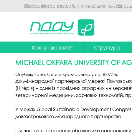
pdau@pdau.edu.ua
(Приймальна комісія)
(053
Про університет
Структура
Ректор
Наглядова рада
MICHAEL OKPARA UNIVERSITY OF AGR
Почесні професори
Ректорат
Опубліковано:
Сергій Крамаренко
у
ср, 8.07.26
.
Досягнення
Вчена рада уніве
До міжнародної партнерської мережі Полтавського
(Нігерія) – один із провідних аграрних університ
Сталий розвиток
Факультети та інст
ветеринарної медицини, харчових технологій, п
Політики університету
Кафедри
У межах Global Sustainable Development Congres
Історія
Коледжі
довгострокового міжнародного партнерства.
Гімн ПДАУ
Бібліотека
Під час зустрічі сторони обговорили перспективи 