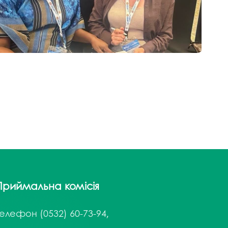
госпдоговірних робіт (послуг)
Приймальна комісія
Телефон
(0532) 60-73-94,