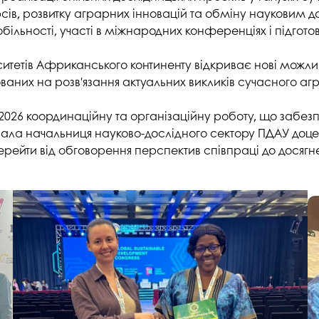
студентського містечка
у
ів, розвитку аграрних інновацій та обміну науковим д
Вступні випробування 2026
Академічна доб
обільності, участі в міжнародних конференціях і підгото
Волонтерський центр "ПУЛЬС"
ня індустрії
E
Неформальна 
Студентське життя
освіта
итетів Африканського континенту відкриває нові можливо
жба
мованих на розв'язання актуальних викликів сучасного аг
Підрозділ з організації виховної
Опитування
та іміджевої діяльності
иків
s 2026 координаційну та організаційну роботу, що заб
су
Академічна моб
Спорт
а начальниця науково-дослідного сектору ПДАУ доцентк
ечко ПДАУ
Акредитація
перейти від обговорення перспектив співпраці до досяг
Працевлаштування
і центри
Якість освіти, р
Відділ практики і сприяння
освіти
працевлаштуванню
Відділ монітори
Скринька довіри
якості освіти
Острівець Прог