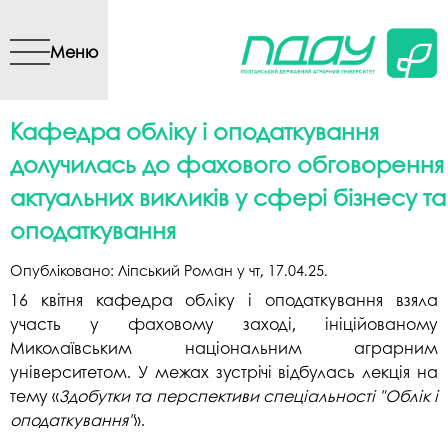
Перейти до основного
вмісту
Меню
Кафедра обліку і оподаткування
долучилась до фахового обговорення
актуальних викликів у сфері бізнесу та
оподаткування
Опубліковано:
Ліпський Роман
у
чт, 17.04.25
.
16 квітня кафедра обліку і оподаткування взяла
участь у фаховому заході, ініційованому
Миколаївським національним аграрним
університетом. У межах зустрічі відбулась лекція на
тему «
Здобутки та перспективи спеціальності "Облік і
оподаткування"
».