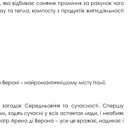
 яка відбиває сонячне проміння за рахунок чого
та тепла, компосту з продуктів життєдіяльності
о Вероні – найромантичнішому місту Італії.
загадок Середньовіччя та сучасності. Спершу
ходять сучасні у всіх аспектах люди, і неабияк
еатр Арена ді Верона – усе це вражає, надихає і