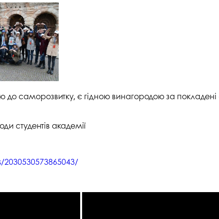
цію до саморозвитку, є гідною винагородою за покладені
оди студентів академії
os/2030530573865043/