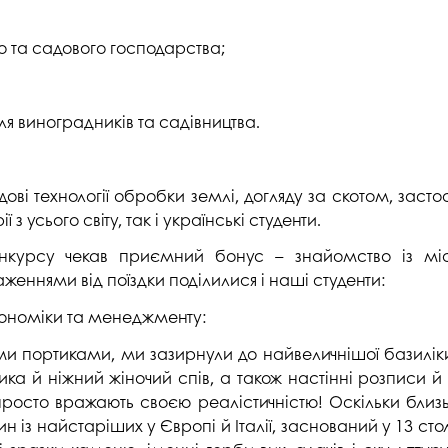
 та садового господарства;
 виноградників та садівництва.
едові технології обробки землі, догляду за скотом, заст
з усього світу, так і українські студенти.
нкурсу чекав приємний бонус – знайомство із міс
женнями від поїздки поділилися і наші студенти:
економіки та менеджменту:
 портиками, ми зазирнули до найвеличнішої базиліки 
а й ніжний жіночий спів, а також настінні розписи й
просто вражають своєю реалістичністю! Оскільки близь
 із найстаріших у Європі й Італії, заснований у 13 столі