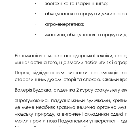
· зоотехніка та твариннцитво;
· обладнання та продукти для лісового
· агро-енергетика;
· машини, обладнання та продукти для
Різноманіття сільськогосподарської техніки, пер
лише частина того, що змогли побачити як і аграрії 
Перед відвідуванням виставки переможців ко
старовинним духом історії та спокою. Своїми вра
Валерія Будаква, студентка 2 курсу факультету 
«Прогулюючись падуанськими вуличками, критими
де мене неабияк вразила велична органна музик
людську природу, а витончені складинки одежі 
могли пройти повз Падуанський університет – один