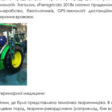
нологій. Загалом, «Fieragricola 2018» наочно продемон
млеробства, безпілотників, GPS-технології дистанц
збирання врожаю».
ветеринарної медицини:
они, де була представлена тематика тваринництва. В о
цевих порід, тварини-рекордсмени (наприклад, бик ваго