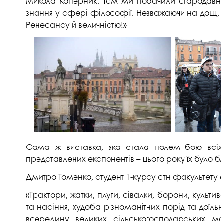
Микола Коперник. Там ми побачили стародавні з
знання у сфері філософії. Незважаючи на дощ, 
Ренесансу й величністю!»
Сама ж виставка, яка стала полем бою всіх 
представлених експонентів – цього року їх було б
Дмитро Томенко, студент 1-курсу стн факультету
«Трактори, жатки, плуги, сівалки, борони, куль
та насіння, худоба різноманітних порід та доїль
всередину великих сільськогосподарських м