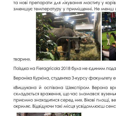
та нові препарати для лікування маститу у кор
зменшує температуру у приміщенні. Не менш цік
тварин».
Поїздка на Fieragricola 2018 була не єдиним пода
Вероніка Куркіна, студентка 3-курсу факультету
«Вишукана й оспівана Шекспіром Верона враз
складається враження, що час зламався: вузень
приємно знаходитися серед них. Вікові площі, в
окриляє. Відвідуючи такі місця усвідомлюєш сенс