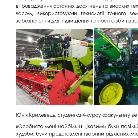
впровадження останніх досягнень та високих тех
часом, використовуючи технології точного зе
забезпечення для підвищення точності сівби та 
Юлія Крилевець, студентка 4-курсу факультету 
«Особисто мені найбільш цікавими були павільй
худоби, були представлені тварини рідкісних міс