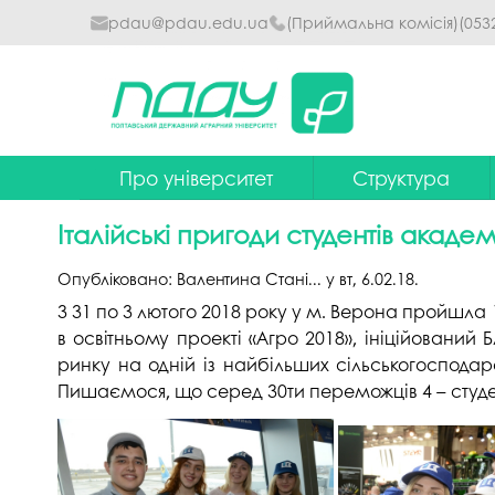
pdau@pdau.edu.ua
(Приймальна комісія)
(053
Про університет
Структура
Ректор
Наглядова рада
Італійські пригоди студентів академі
Почесні професори
Ректорат
Опубліковано:
Валентина Стані...
у
вт, 6.02.18
.
Досягнення
Вчена рада уніве
З 31 по 3 лютого 2018 року у м. Верона пройшла 
в освітньому проекті «Агро 2018», ініційовани
Сталий розвиток
Факультети та інст
ринку на одній із найбільших сільськогосподарс
Політики університету
Кафедри
Пишаємося, що серед 30ти переможців 4 – студен
Історія
Коледжі
Гімн ПДАУ
Бібліотека