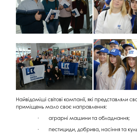
Музеї ПДАУ
Відділ маркетинг
Профспілка
Центр впроваджен
4.0
Асоціація випускників
Психологічна слу
3D тур по університету
Омбудсмен учасн
освітнього проце
Наші контакти
Студентське міст
Публічна інформація
Навчально-науков
Антикорупційна діяльність
Дорадча служба
Меморіал пам'яті
Найвідоміші світові компанії, які представляли с
приміщень мало своє направлення:
· аграрні машини та обладнання;
· пестициди, добрива, насіння та культ