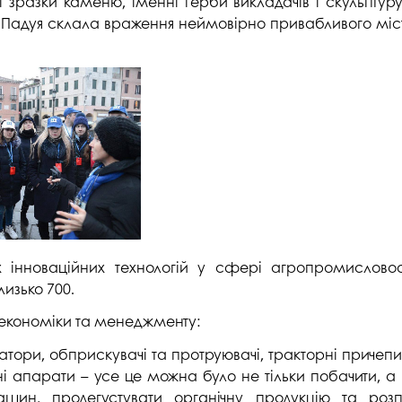
разки каменю, іменні герби викладачів і скульптуру
Падуя склала враження неймовірно привабливого міста,
інноваційних технологій у сфері агропромисловос
лизько 700.
 економіки та менеджменту:
тиватори, обприскувачі та протруювачі, тракторні приче
ні апарати – усе це можна було не тільки побачити, а 
ашин, продегустувати органічну продукцію та роз