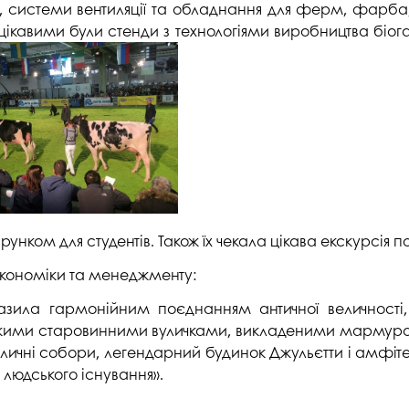
ів, системи вентиляції та обладнання для ферм, фарба,
авими були стенди з технологіями виробництва біогазу 
рунком для студентів. Також їх чекала цікава екскурсія п
 економіки та менеджменту:
ила гармонійним поєднанням античної величності, 
кими старовинними вуличками, викладеними мармуром, 
еличні собори, легендарний будинок Джульєтти і амфіт
 людського існування».