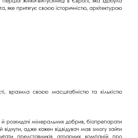
 першої жінки-випускниці в Європі, яка здобула
 яке притягує своєю історичністю, архітектурою
ті, вразила своєю масштабністю та кількістю
пи й розкидачі мінеральних добрив, біопрепарати
й відчути, адже кожен відвідувач мав змогу зайти
питати представників аграрних компаній про