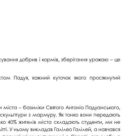
госпдоговірних робіт (послуг)
осування добрив і кормів, зберігання урожаю – це
том Падуя, кожний куточок якого просякнутий
міста – базиліки Святого Антоніо Падуанського,
 скульптури з мармуру. Як тонко вони передають
ко 40% жителів міста складають студенти, ми не
тті. У ньому викладав Галілео Галілей, а навчався