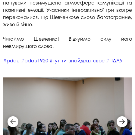
панували невимушена атмосфера комунікації та
позитивні емоції. Учасники інтерактивної гри вкотре
переконалися, що Шевченкове слово багатогранне,
живе й вічне.
Читаймо Шевченка! Відчуймо силу його
невмирущого слова!
#pdau
#pdau1920
#тут_ти_знайдеш_своє
#ПДАУ