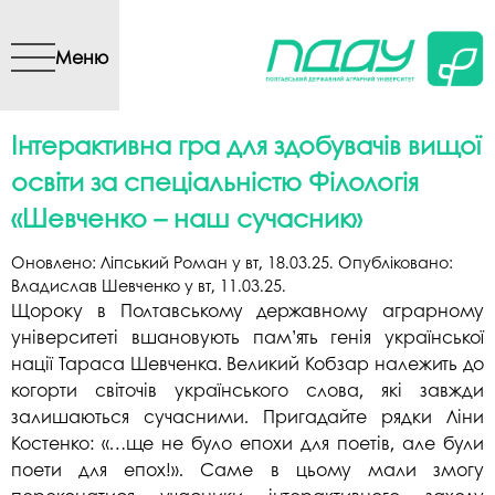
Перейти до основного
вмісту
Меню
Інтерактивна гра для здобувачів вищої
освіти за спеціальністю Філологія
«Шевченко – наш сучасник»
Оновлено:
Ліпський Роман
у
вт, 18.03.25
. Опубліковано:
Владислав Шевченко
у
вт, 11.03.25
.
Щороку в Полтавському державному аграрному
університеті
вшановують пам’ять генія української
нації Тараса Шевченка. Великий Кобзар належить до
когорти світочів українського слова, які завжди
залишаються сучасними. Пригадайте рядки Ліни
Костенко: «…ще не було епохи для поетів, але були
поети для епох!». Саме в цьому мали змогу