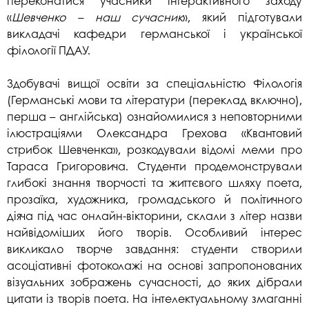
переконатися учасники інтерактивного заходу
«
Шевченко –
наш сучасник
», який підготували
викладачі кафедри германської і української
філології ПДАУ.
Здобувачі вищої освіти за спеціальністю Філологія
(Германські мови та літератури (переклад включно),
перша – англійська) ознайомилися з неповторними
ілюстраціями Олександра Грехова «Квантовий
стрибок Шевченка», розкодували відомі меми про
Тараса Григоровича. Студенти продемонстрували
глибокі знання творчості та життєвого шляху поета,
прозаїка, художника, громадського й політичного
діяча під час онлайн-вікторини, склали з літер назви
найвідоміших його творів. Особливий інтерес
викликало творче завдання: студенти створили
асоціативні фотоколажі на основі запропонованих
візуальних зображень сучасності, до яких дібрали
цитати із творів поета. На інтелектуальному змаганні