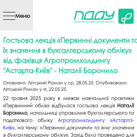
Перейти до основного
вмісту
Меню
Гостьова лекція «Первинні документи т
їх значення в бухгалтерському обліку»
від фахівця Агропромхолдингу
"Астарта-Киїів" - Наталії Боронило
Оновлено:
Ліпський Роман
у
ср, 28.05.25
. Опубліковано:
Ліпський Роман
у
чт, 22.05.25
.
22 травня 2025 року в межах навчальної практики
«Первинний облік» відбулася гостьова лекція
Наталії
Боронило
, начальниці управління бухгалтерського та
податкового обліку
Агропромхолдингу «Астарта-
Київ»
, на тему: «
Первинні документи та їхнє значення
в бухгалтерському обліку
». Захід було проведено для