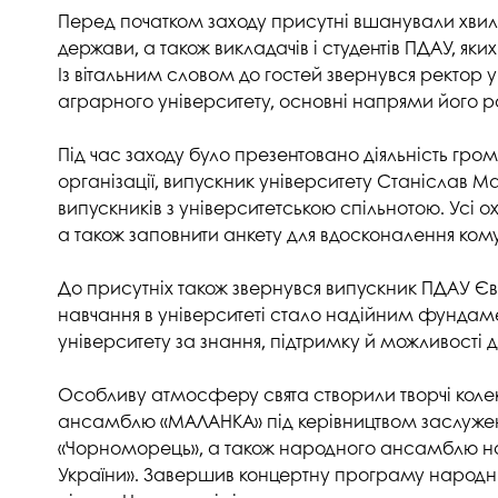
Музеї ПДАУ
Відділ маркетинг
Перед початком заходу присутні вшанували хвилин
держави, а також викладачів і студентів ПДАУ, як
Профспілка
Центр впроваджен
Із вітальним словом до гостей звернувся ректор
4.0
аграрного університету, основні напрями його ро
Асоціація випускників
Психологічна слу
3D тур по університету
Під час заходу було презентовано діяльність гром
Омбудсмен учасн
організації, випускник університету Станіслав М
освітнього проце
Наші контакти
випускників з університетською спільнотою. Усі о
Студентське міст
Публічна інформація
а також заповнити анкету для вдосконалення кому
Навчально-науков
Антикорупційна діяльність
До присутніх також звернувся випускник ПДАУ Є
Дорадча служба
Меморіал пам'яті
навчання в університеті стало надійним фундаме
університету за знання, підтримку й можливості д
Особливу атмосферу свята створили творчі колек
ансамблю «МАЛАНКА» під керівництвом заслуженої
«Чорноморець», а також народного ансамблю на
України». Завершив концертну програму народни