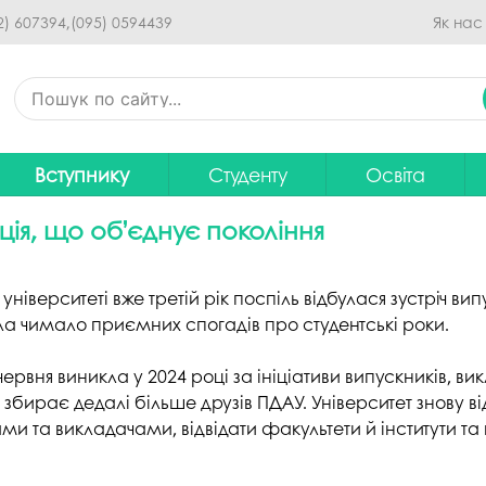
Перейти до основного
2) 607394,
(095) 0594439
Як нас
вмісту
Вступнику
Студенту
Освіта
Приймальна комісія
Дистанційне навчання
Освітні програ
В
ія, що об’єднує покоління
Про спеціальності
Розклад занять
Вибір навчальн
рситету
Фінансова підтримка на
Рейтинг успішності студентів
Проєкти ОП дл
Ц
верситеті вже третій рік поспіль відбулася зустріч вип
навчання
ала чимало приємних спогадів про студентські роки.
итути
Оплата за навчання
Графік освітнь
Підготовчі курси
С
рвня виникла у 2024 році за ініціативи випускників, викл
Практика
Положення про о
Зимовий вступ
бирає дедалі більше друзів ПДАУ. Університет знову від
Студентський Сенат
Громадське об
ами та викладачами, відвідати факультети й інститути т
Європейська освіта без ЗНО
університету
нормативних до
Інформація для вступників
Студентська рада
Ліцензовані обс