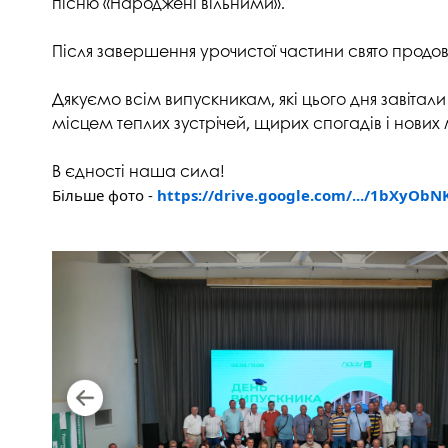
пісню «Народжені вільними».
Після завершення урочистої частини свято продов
Дякуємо всім випускникам, які цього дня завіта
місцем теплих зустрічей, щирих спогадів і нових
В єдності наша сила!
Більше фото - 
https://drive.google.com/.../1bXyObNK