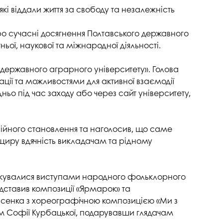
напряму Жан Моне: SuTCom
Аспірантура і докторантура
кі віддали життя за свободу та незалежність
рочесність
UniClaD: Erasmus+KA2 /
Наукові підрозділи
xpertise Center «MILK LOCAL
(лабораторії, центри)
ро сучасні досягнення Полтавського державного
/ Інформальна
PRODUCT»
ої, наукової та міжнародної діяльності.
Офіс міжнародного
наукового амбасадора
о державного аграрного університету». Голова
Добровільні громадські
ції та можливостями для активної взаємодії
ільність
об’єднання з питань науки
ньо під час заходу або через сайт університету,
Спеціалізована вчена рада
ада з якості вищої
Наукові праці
сійного становлення та наголосив, що саме
щиру вдячність викладачам та рідному
Наукометричні бази
нгу та забезпечення
Фахові журнали
ресильності ПДАУ
лоджувалися виступами народного фольклорного
Міжнародні проєкти
дставив композиції «Ярмарок» та
Науково-технічні заходи
сенка з хореографічною композицією «Ми з
ом Софії Курбацької, подарувавши глядачам
Інформація щодо виконання