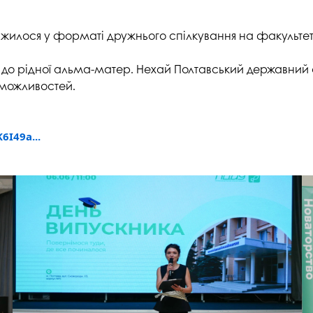
жилося у форматі дружнього спілкування на факультетах
ли до рідної альма-матер. Нехай Полтавський державни
 можливостей.
6I49a...