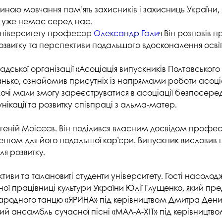
студентського містечка
у
ою мовчання пам’ять захисників і захисниць України, я
Вступні випробування 2026
Академічна доб
их уже немає серед нас.
Волонтерський центр "ПУЛЬС"
ня індустрії
E
 університету професор
Олександр Галич
Він розповів п
Неформальна 
Студентське життя
освіта
звитку та перспективи подальшого вдосконалення освітнь
жба
Підрозділ з організації виховної
Опитування
адської організації «Асоціація випускників Полтавськог
та іміджевої діяльності
иків
анько, ознайомив присутніх із напрямами роботи асоціа
су
Академічна моб
Спорт
хочі мали змогу зареєструватися в асоціації безпосеред
ечко ПДАУ
Акредитація
нікації та розвитку співпраці з альма-матер.
Працевлаштування
і центри
Якість освіти, р
Відділ практики і сприяння
освіти
вгеній Моісєєв. Він поділився власним досвідом профе
працевлаштуванню
нтом для його подальшої кар’єри. Випускник висловив 
Відділ монітори
ля розвитку.
Скринька довіри
якості освіти
Острівець Прог
тиви та талановиті студенти університету. Гості насо
 працівниці культури України Юлії Глущенко, який пре
родного танцю «ЯРИНА» під керівництвом Дмитра Дени
й ансамбль сучасної пісні «МАЛ-А-ХІТ» під керівництв