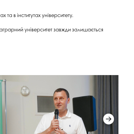
госпдоговірних робіт (послуг)
 та в інститутах університету.
й аграрний університет завжди залишається