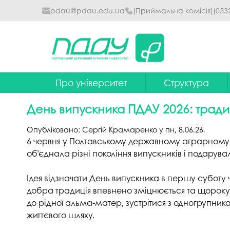
pdau@pdau.edu.ua
(Приймальна комісія)
(053
Про університет
Структура
Ректор
Наглядова рада
День випускника ПДАУ 2026: традиц
Почесні професори
Ректорат
Опубліковано:
Сергій Крамаренко
у
пн, 8.06.26
.
Досягнення
Вчена рада уніве
6 червня у Полтавському державному аграрному уні
об’єднала різні покоління випускників і подарув
Сталий розвиток
Факультети та інст
Ідея відзначати День випускника в першу суботу че
Політики університету
Кафедри
добра традиція впевнено зміцнюється та щороку з
Історія
Коледжі
до рідної альма-матер, зустрітися з одногрупник
життєвого шляху.
Гімн ПДАУ
Бібліотека