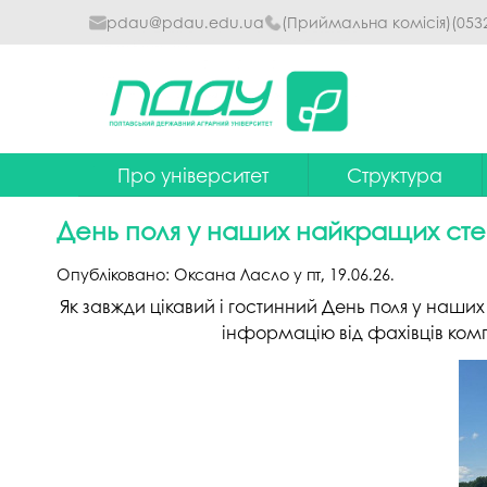
pdau@pdau.edu.ua
(Приймальна комісія)
(053
Про університет
Структура
Ректор
Наглядова рада
День поля у наших найкращих стей
Почесні професори
Ректорат
Опубліковано:
Оксана Ласло
у
пт, 19.06.26
.
Досягнення
Вчена рада уніве
Як завжди цікавий і гостинний День поля у наших
інформацію від фахівців компа
Сталий розвиток
Факультети та інст
Політики університету
Кафедри
Історія
Коледжі
Гімн ПДАУ
Бібліотека