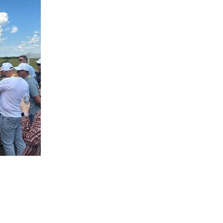
госпдоговірних робіт (послуг)