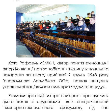
Хоча Рафаель ЛЕМКІН, автор поняття «геноцид» і
автор Конвенції про запобігання злочину геноциду та
покарання за нього, прийнятої 9 грудня 1948 року
Генеральною Асамблею ООН, назвав нищення
української нації «класичним прикладом геноциду».
Розмови про події тих трагічних років проводилися
цього тижня зі студентами всіх спеціальностей
інженерно-технологічного факультету під час