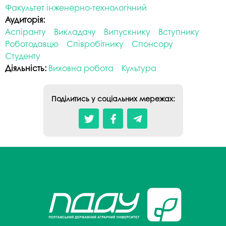
Факультет інженерно-технологічний
Аудиторія:
Аспіранту
Викладачу
Випускнику
Вступнику
Роботодавцю
Співробітнику
Спонсору
Студенту
Діяльність:
Виховна робота
Культура
Поділитись у соціальних мережах: