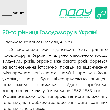
Перейти до основного
вмісту
Меню
90-та річниця Голодомору в Україні
Опубліковано:
Іванов Олег
у
пн, 4.12.23
.
25 листопада ми відзначали 90-ту річницю
Голодомору в Україні – штучно створеного голоду
1932–1933 років. Україна вже багато років бореться
за встановлення історичної правди та вшанування
міжнародною спільнотою пам’яті про мільйони
українців, котрі були цілеспрямовано знищені
сталінським режимом. Адже проблема
заперечення злочину Голодомору 1932–1933 років в
Україні загалом або заперечення його як злочину
геноциду, як і проблема заперечення багатьох інших
геноцидів, не є новою.