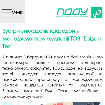
Перейти до основного
вмісту
Меню
Зустріч викладачів кафедри з
менеджментом компанії ТОВ "Ерідон
Тех"
У п’ятницю 1 березня 2024 року на базі зовнішнього
стейкхолдера освітніх програм інженерно-
технологічного факультету ТОВ «Ерідон Тех» відбулась
зустріч викладачів кафедри агроінженерії та
автомобільного транспорту з менеджментом
компанії ЯКОВЕНКО Сергієм та ОЛЕКСІЄНКО
Віталієм, темою якої було: «Точне землеробство –
ключ до майбутнього».