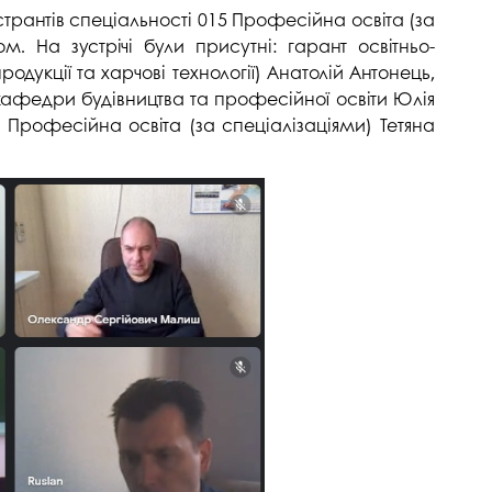
госпдоговірних робіт (послуг)
странтів спеціальності 015 Професійна освіта (за
 На зустрічі були присутні: гарант освітньо-
кції та харчові технології) Анатолій Антонець,
кафедри будівництва та професійної освіти Юлія
5 Професійна освіта (за спеціалізаціями) Тетяна