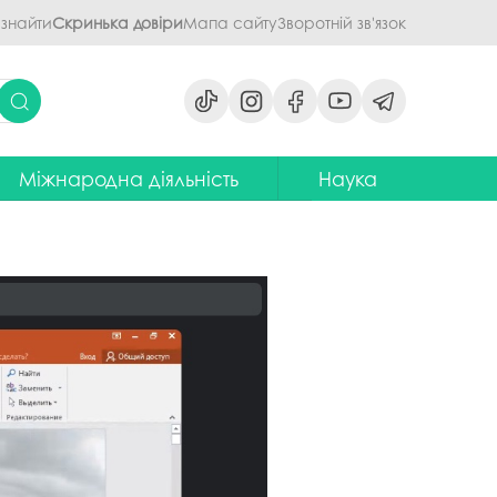
 знайти
Скринька довіри
Мапа сайту
Зворотній зв'язок
Міжнародна діяльність
Наука
ми
ідділ міжнародних зв'язків
Наукова діяльність ПДАУ
их дисциплін
Центр міжнародної освіти
Напрями наукової діяльності -
наукові школи
я обговорення
ентр європейської освіти та
іноземних мов
ЦККНО
ого процесу
тратегія інтернаціоналізації
Стартап-школа «ПроБізнес»
ПДАУ до 2030 року
світню діяльність
Інформаційно-
Паралельний європейський
консультаційний центр
говорення
диплом. Навчання в Польші
міжнародного методичного
кументів
забезпечення
Проєкт програми Еразмус+,
яги