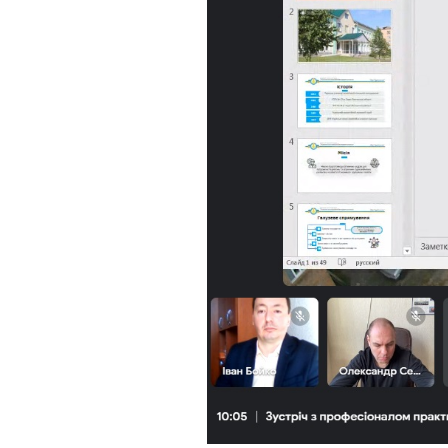
Музеї ПДАУ
Відділ маркетинг
Профспілка
Центр впроваджен
4.0
Асоціація випускників
Психологічна слу
3D тур по університету
Омбудсмен учасн
освітнього проце
Наші контакти
Студентське міст
Публічна інформація
Навчально-науков
Антикорупційна діяльність
Дорадча служба
Меморіал пам'яті