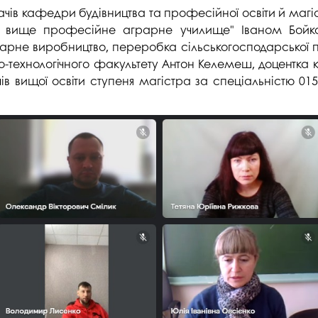
дачів кафедри будівництва та професійної освіти й магі
е вище професійне аграрне училище" Іваном Бойком.
не виробництво, переробка сільськогосподарської проду
о-технологічного факультету Антон Келемеш, доцентка 
ів вищої освіти ступеня магістра за спеціальністю 01