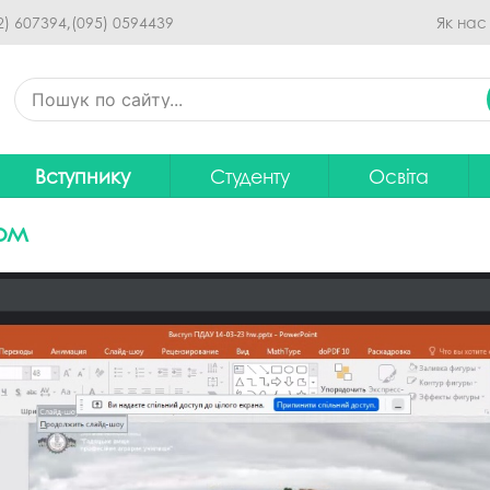
Перейти до основного
2) 607394,
(095) 0594439
Як нас
вмісту
Вступнику
Студенту
Освіта
Приймальна комісія
Дистанційне навчання
Освітні програ
В
ком
Про спеціальності
Розклад занять
Вибір навчальн
рситету
Фінансова підтримка на
Рейтинг успішності студентів
Проєкти ОП дл
Ц
навчання
итути
Оплата за навчання
Графік освітнь
Підготовчі курси
С
Практика
Положення про о
Зимовий вступ
Студентський Сенат
Громадське об
Європейська освіта без ЗНО
університету
нормативних до
Інформація для вступників
Студентська рада
Ліцензовані обс