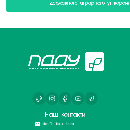
державного аграрного університе
Наші контакти
pdau@pdau.edu.ua