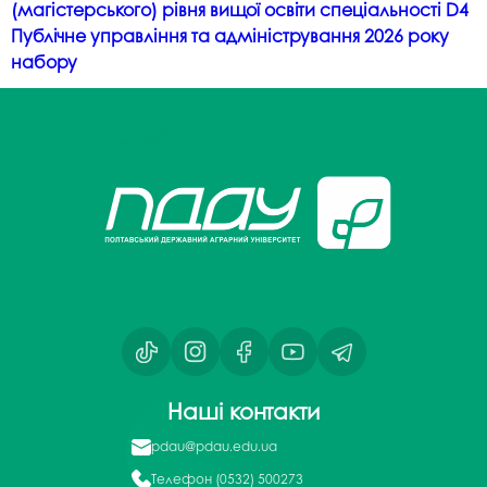
(магістерського) рівня вищої освіти спеціальності D4
Публічне управління та адміністрування 2026 року
набору
Наші контакти
pdau@pdau.edu.ua
Телефон
(0532) 500273