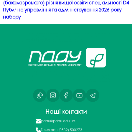
(бакалаврського) рівня вищої освіти спеціальності D4
Публічне управління та адміністрування 2026 року
набору
Наші контакти
pdau@pdau.edu.ua
Телефон
(0532) 500273