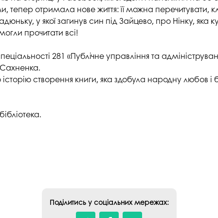
студентського містечка
у
 тепер отримала нове життя: її можна перечитувати, кл
Вступні випробування 2026
Академічна доб
дюньку, у якої загинув син під Зайцево, про Нінку, яка
Волонтерський центр "ПУЛЬС"
ня індустрії
E
могли прочитати всі!
Неформальна 
Студентське життя
освіта
жба
т спеціальності 281 «Публічне управління та адмініструв
Підрозділ з організації виховної
Опитування
 Сахненка.
та іміджевої діяльності
иків
сторію створення книги, яка здобула народну любов і б
су
Академічна моб
Спорт
ечко ПДАУ
Акредитація
Працевлаштування
бібліотека.
і центри
Якість освіти, р
Відділ практики і сприяння
освіти
працевлаштуванню
Відділ монітори
Скринька довіри
якості освіти
Острівець Прог
Поділитись у соціальних мережах: