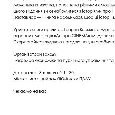
Музеї ПДАУ
Відділ маркетинг
маленька книжечка, наповнена різними емоціями,
цього видання ви ознайомитеся з історіями про На
Профспілка
Центр впроваджен
Настав час — і книга народилася, щоб ці історії з
4.0
Асоціація випускників
Психологічна слу
Уривки з книги прочитає Георгій Коськін, студен
3D тур по університету
екранних мистецтв «Дніпро CINEMA» ім. Данила
Омбудсмен учасн
Скористайтеся чудовою нагодою почути особисто і
освітнього проце
Наші контакти
Студентське міст
Публічна інформація
Організатори заходу:
кафедра економіки та публічного управління та 
Навчально-науков
Антикорупційна діяльність
Дорадча служба
Меморіал пам'яті
Дата та час: 8 жовтня об 11:30.
Місце: читальний зал бібліотеки ПДАУ.
Чекаємо на вас!