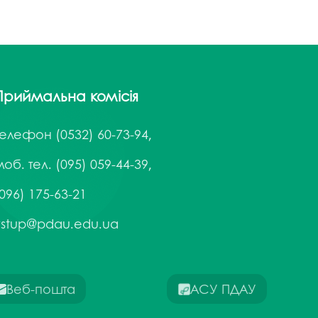
госпдоговірних робіт (послуг)
Приймальна комісія
Телефон
(0532) 60-73-94,
об. тел. (095) 059-44-39,
096) 175-63-21
vstup@pdau.edu.ua
Веб-пошта
АСУ ПДАУ