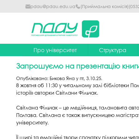
pdau@pdau.edu.ua
(Приймальна комісія)
(053
Про університет
Структура
Ректор
Наглядова рада
Запрошуємо на презентацію книги «
Почесні професори
Ректорат
Опубліковано:
Бикова Яна
у
пт, 3.10.25
.
Досягнення
Вчена рада уніве
8 жовтня об 11:30 у читальному залі бібліотеки П
історії» авторки Світлани Фільчак.
Сталий розвиток
Факультети та інст
Світлана Фільчак – це медійниця, талановита авторк
Політики університету
Кафедри
Полтава. Світлана є також випускницею магістра
Історія
Коледжі
університету.
Гімн ПДАУ
Бібліотека
Її щирі та емоційні твори спочатку підкорили читач