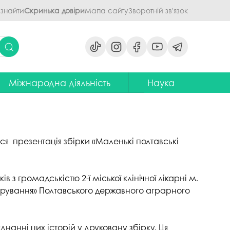
 знайти
Скринька довіри
Мапа сайту
Зворотній зв'язок
Міжнародна діяльність
Наука
ми
ідділ міжнародних зв'язків
Наукова діяльність ПДАУ
их дисциплін
Центр міжнародної освіти
Напрями наукової діяльності -
наукові школи
я обговорення
ентр європейської освіти та
ься презентація збірки «Маленькі полтавські
іноземних мов
ЦККНО
ого процесу
тратегія інтернаціоналізації
Стартап-школа «ПроБізнес»
ПДАУ до 2030 року
 з громадськістю 2-ї міської клінічної лікарні м.
світню діяльність
Інформаційно-
стрування» Полтавського державного аграрного
Паралельний європейський
консультаційний центр
говорення
диплом. Навчання в Польші
міжнародного методичного
кументів
забезпечення
Проєкт програми Еразмус+,
єднанні цих історій у друковану збірку. Ця
яги