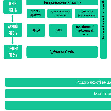
Рада з якості вищо
Моніторин