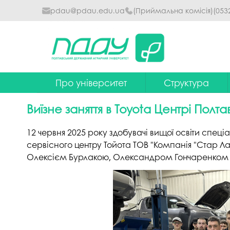
pdau@pdau.edu.ua
(Приймальна комісія)
(053
Про університет
Структура
Ректор
Наглядова рада
Виїзне заняття в Toyota Центрі Полта
Почесні професори
Ректорат
12 червня 2025 року здобувачі вищої освіти спец
Досягнення
Вчена рада уніве
сервісного центру Тойота ТОВ "Компанія "Стар Л
Олексієм Бурлакою, Олександром Гончаренком т
Сталий розвиток
Факультети та інст
Політики університету
Кафедри
Історія
Коледжі
Гімн ПДАУ
Бібліотека