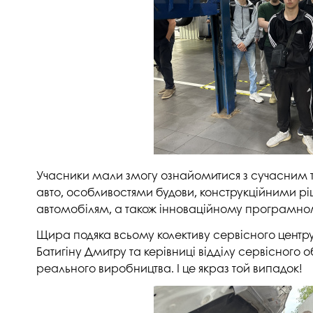
Музеї ПДАУ
Відділ маркетинг
Профспілка
Центр впроваджен
4.0
Асоціація випускників
Психологічна слу
3D тур по університету
Омбудсмен учасн
освітнього проце
Наші контакти
Студентське міст
Публічна інформація
Навчально-науков
Антикорупційна діяльність
Учасники мали змогу ознайомитися з сучасним т
авто, особливостями будови, конструкційними р
Дорадча служба
Меморіал пам'яті
автомобілям, а також інноваційному програмно
Щира подяка всьому колективу сервісного центру
Батигіну Дмитру та керівниці відділу сервісного
реального виробництва. І це якраз той випадок!