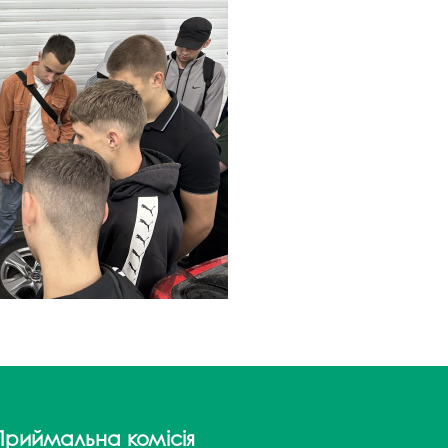
госпдоговірних робіт (послуг)
Приймальна комісія