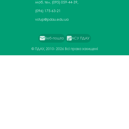
моб. тел. (095) 059-44-39,
(096) 175-63-21
vstup@pdau.edu.ua
Веб-пошта
АСУ ПДАУ
© ПДАУ, 2010-
2026 Всі права захищені