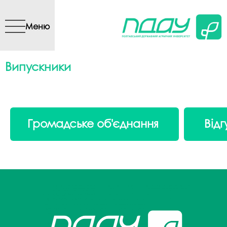
Перейти до основного
вмісту
Меню
Випускники
Громадське об'єднання
Відг