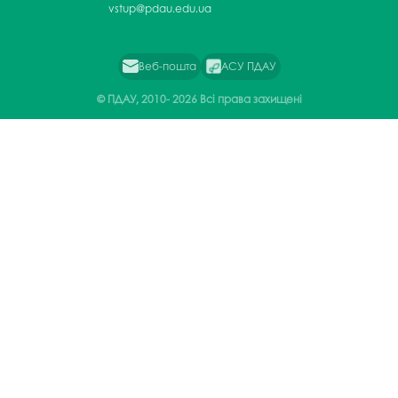
vstup@pdau.edu.ua
Веб-пошта
АСУ ПДАУ
© ПДАУ, 2010-
2026 Всі права захищені