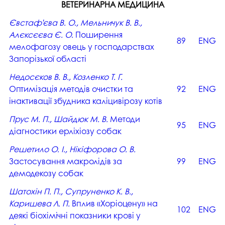
ВЕТЕРИНАРНА МЕДИЦИНА
Євстаф’єва В. О., Мельничук В. В.,
Алєксєєва Є. О.
Поширення
89
ENG
мелофагозу овець у господарствах
Запорізької області
Недосєков В. В., Козленко Т. Г.
Оптимізація методів очистки та
92
ENG
інактивації збудника каліцивірозу котів
Прус М. П., Шайдюк М. В.
Методи
95
ENG
діагностики ерліхіозу собак
Решетило О. І., Нікіфорова О. В.
Застосування макролідів за
99
ENG
демодекозу собак
Шатохін П. П., Супруненко К. В.,
Каришева Л. П.
Вплив «Хоріоцену» на
102
ENG
деякі біохімічні показники крові у