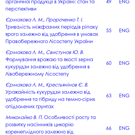
органічної продукції в Україні: стан та
49
ENG
перспективи
Єрмакова Л. М., Пророченко Т. І.
Тривалість міжфазних періодів ріпаку
55
ENG
ярого залежно від удобрення в умовах
Правобережного Лісостепу України
Єрмакова Л. М., Свистунов Ю. В.
Формування врожаю та якості зерна
60
ENG
кукурудзи залежно від удобрення в
Лівобережному Лісостепу
Єрмакова Л. М., Крестьянінов Є. В.
Урожайність кукурудзи залежно від
63
ENG
удобрення та гібриду на темно-сірих
опідзолених ґрунтах
Миколайко В. П.
Особливості росту та
розвитку насінників цикорію
66
ENG
коренеплідного залежно від