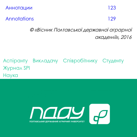
Аннотации
123
Аnnotations
129
© «Вісник Полтавської державної аграрної
академії», 2016
Аспіранту
Викладачу
Співробітнику
Студенту
Журнал SPI
Наука