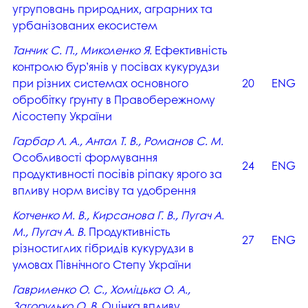
угруповань природних, аграрних та
урбанізованих екосистем
Танчик С. П., Миколенко Я.
Ефективність
контролю бур’янів у посівах кукурудзи
при різних системах основного
20
ENG
обробітку ґрунту в Правобережному
Лісостепу України
Гарбар Л. А., Антал Т. В., Романов С. М.
Особливості формування
24
ENG
продуктивності посівів ріпаку ярого за
впливу норм висіву та удобрення
Котченко М. В., Кирсанова Г. В., Пугач А.
М., Пугач А. В.
Продуктивність
27
ENG
різностиглих гібридів кукурудзи в
умовах Північного Степу України
Гавриленко О. С., Хоміцька О. А.,
Загорулько О. В.
Оцінка впливу