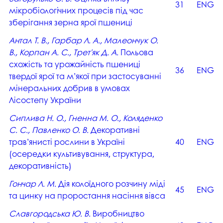
31
ENG
мікробіологічних процесів під час
зберігання зерна ярої пшениці
Антал Т. В., Гарбар Л. А., Малеончук О.
В., Корпан А. С., Трет'як Д. А.
Польова
схожість та урожайність пшениці
36
ENG
твердої ярої та м’якої при застосуванні
мінеральних добрив в умовах
Лісостепу України
Сиплива Н. О., Гненна М. О., Коляденко
С. С., Павленко О. В.
Декоративні
трав’янисті рослини в Україні
40
ENG
(осередки культивування, структура,
декоративність)
Гончар Л. М.
Дія колоїдного розчину міді
45
ENG
та цинку на проростання насіння вівса
Славгородська Ю. В.
Виробництво