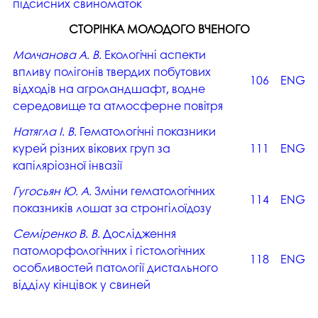
підсисних свиноматок
СТОРІНКА МОЛОДОГО ВЧЕНОГО
Молчанова А. В.
Екологічні аспекти
впливу полігонів твердих побутових
106
ENG
відходів на агроландшафт, водне
середовище та атмосферне повітря
Натягла І. В.
Гематологічні показники
курей різних вікових груп за
111
ENG
капіляріозної інвазії
Гугосьян Ю. А.
Зміни гематологічних
114
ENG
показників лошат за стронгілоїдозу
Семіренко В. В.
Дослідження
патоморфологічних і гістологічних
118
ENG
особливостей патології дистального
відділу кінцівок у свиней