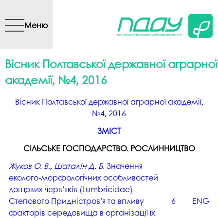
Перейти до основного
вмісту
Меню
Вісник Полтавської державної аграрної
академії, №4, 2016
Вісник Полтавської державної аграрної академії,
№4, 2016
ЗМІСТ
СІЛЬСЬКЕ ГОСПОДАРСТВО. РОСЛИННИЦТВО
Жуков О. В., Шаталін Д. Б.
Значення
еколого-морфологічних особливостей
дощових черв’яків (Lumbricidae)
Степового Придністров’я та впливу
6
ENG
факторів середовища в організації їх