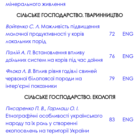
мінерального живлення
СІЛЬСЬКЕ ГОСПОДАРСТВО. ТВАРИННИЦТВО
Войтенко С. Л.
Можливість підвищення
молочної продуктивності у корів
72
ENG
локальних порід
Палій А. П.
Встановлення впливу
76
ENG
доїльних систем на корів під час доїння
Флока Л. В.
Вплив рівня годівлі свиней
червоної білопоясої породи на
79
ENG
інтер'єрні показники
СІЛЬСЬКЕ ГОСПОДАРСТВО. ЕКОЛОГІЯ
Писаренко П. В., Гармаш О. І.
Етнографічні особливості українського
83
ENG
народу та їх роль у створенні
екопоселень на території України