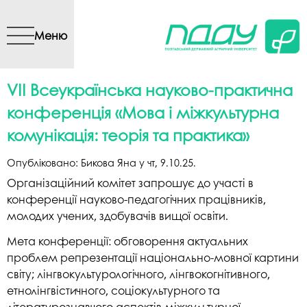
Перейти до основного
вмісту
Меню
VII Всеукраїнська науково-практична
конференція «Мова і міжкультурна
комунікація: теорія та практика»
Опубліковано:
Бикова Яна
у
чт, 9.10.25
.
Організаційний комітет запрошує до участі в
конференції науково-педагогічних працівників,
молодих учених, здобувачів вищої освіти.
Мета конференції: обговорення актуальних
проблем репрезентації національно-мовної картини
світу; лінгвокультурологічного, лінгвокогнітивного,
етнолінгвістичного, соціокультурного та
літературознавчого аспектів міжкультурної