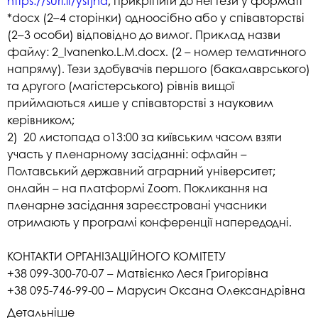
https://surl.li/ysfjna
, прикріпити до неї тези у форматі
*docх (2–4 сторінки) одноосібно або у співавторстві
(2–3 особи) відповідно до вимог. Приклад назви
файлу: 2_Ivanenko.L.M.docx. (2 – номер тематичного
напряму). Тези здобувачів першого (бакалаврського)
та другого (магістерського) рівнів вищої
приймаються лише у співавторстві з науковим
керівником;
2) 20 листопада о13:00 за київським часом взяти
участь у пленарному засіданні: офлайн –
Полтавський державний аграрний університет;
онлайн – на платформі Zoom. Покликання на
пленарне засідання зареєстровані учасники
отримають у програмі конференції напередодні.
КОНТАКТИ ОРГАНІЗАЦІЙНОГО КОМІТЕТУ
+38 099-300-70-07 – Матвієнко Леся Григорівна
+38 095-746-99-00 – Марусич Оксана Олександрівна
Детальніше