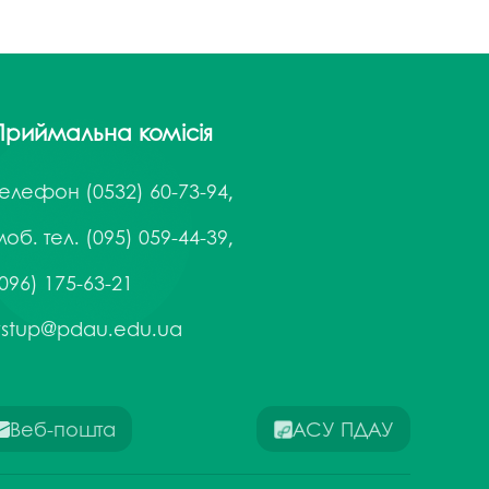
Приймальна комісія
Телефон
(0532) 60-73-94,
об. тел. (095) 059-44-39,
096) 175-63-21
vstup@pdau.edu.ua
Веб-пошта
АСУ ПДАУ