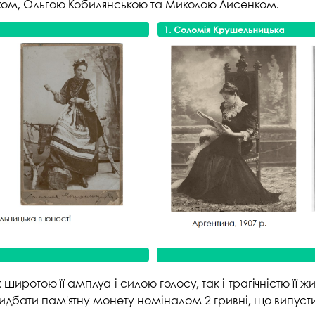
ком, Ольгою Кобилянською та Миколою Лисенком.
 широтою її амплуа і силою голосу, так і трагічністю її ж
дбати пам'ятну монету номіналом 2 гривні, що випустив 