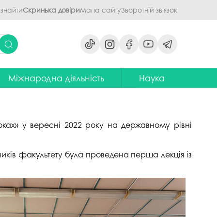
 знайти
Скринька довіри
Мапа сайту
Зворотній зв'язок
Міжнародна діяльність
Наука
ми
ідділ міжнародних зв'язків
Наукова діяльність ПДАУ
их дисциплін
Центр міжнародної освіти
Напрями наукової діяльності -
наукові школи
роках» у вересні 2022 року на державному рівні
я обговорення
ентр європейської освіти та
іноземних мов
ЦККНО
ого процесу
сників факультету була проведена перша лекція із
тратегія інтернаціоналізації
Стартап-школа «ПроБізнес»
ПДАУ до 2030 року
світню діяльність
Інформаційно-
Паралельний європейський
консультаційний центр
говорення
диплом. Навчання в Польші
міжнародного методичного
кументів
забезпечення
Проєкт програми Еразмус+,
яги