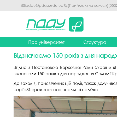
pdau@pdau.edu.ua
(Приймальна комісія)
(053
Про університет
Структура
Ректор
Наглядова рада
Відзначаємо 150 років з дня наро
Почесні професори
Ректорат
Згідно з Постановою Верховної Ради України «П
Досягнення
Вчена рада уніве
відзначали 150 років з дня народження Соломії К
Сталий розвиток
Факультети та інст
До заходів, присвячених цій події, також долучи
серії «Збереження національної пам’яті».
Політики університету
Кафедри
Історія
Коледжі
Гімн ПДАУ
Бібліотека