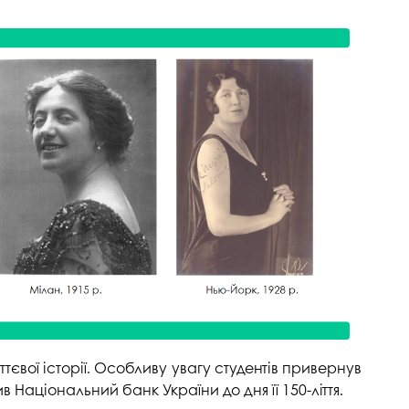
госпдоговірних робіт (послуг)
иттєвої історії. Особливу увагу студентів привернув
Національний банк України до дня її 150-ліття.