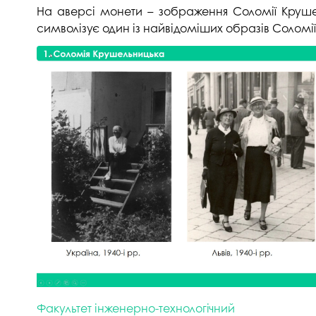
На аверсі монети – зображення Соломії Крушел
символізує один із найвідоміших образів Соломі
Факультет інженерно-технологічний