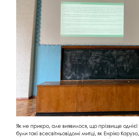
Музеї ПДАУ
Відділ маркетинг
Профспілка
Центр впроваджен
4.0
Асоціація випускників
Психологічна слу
3D тур по університету
Омбудсмен учасн
освітнього проце
Наші контакти
Студентське міст
Публічна інформація
Навчально-науков
Антикорупційна діяльність
Дорадча служба
Меморіал пам'яті
Як не прикро, але виявилося, що прізвище однієї
були такі всесвітньовідомі митці, як Енріко Кар