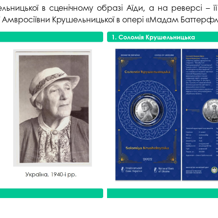
ьницької в сценічному образі Аїди, а на реверсі – ї
ї Амвросіївни Крушельницької в опері «Мадам Баттерфл