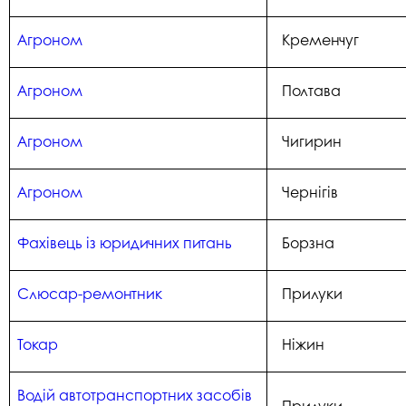
Агроном
Кременчуг
Агроном
Полтава
Агроном
Чигирин
Агроном
Чернігів
Фахівець із юридичних питань
Борзна
Слюсар-ремонтник
Прилуки
Токар
Ніжин
Водій автотранспортних засобів
Прилуки