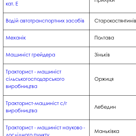
кат. Е
Водій автотранспортних засобів
Старокостянтині
Механік
Полтава
Машиніст грейдера
Зіньків
Тракторист - машиніст
сільськогосподарського
Оржиця
виробництва
Тракторист-машиніст с/г
Лебедин
виробництва
Тракторист - машиніст науково -
Маньківка
дослідного пункту