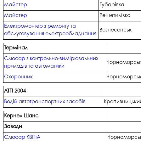
Майстер
Губарівка
Майстер
Решетилівка
Електромонтер з ремонту та
Вознесенськ
обслуговування електрообладнання
Термінал
Слюсар з контрольно-вимірювальних
Чорноморсь
приладів та автоматики
Охоронник
Чорноморсь
АТП-2004
Водій автотранспортних засобів
Кропивницьки
Кернел Шанс
Заводи
Слюсар КВПіА
Чорноморсь