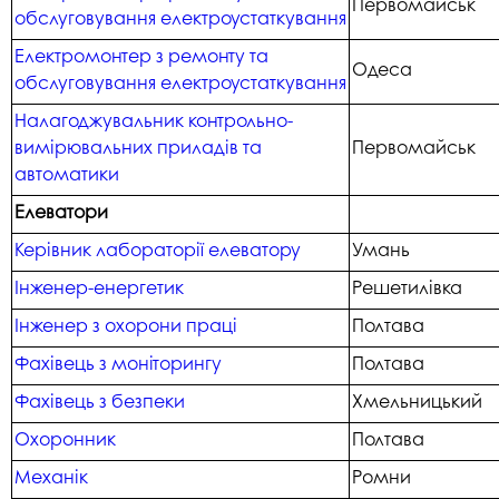
Первомайськ
обслуговування електроустаткування
Електромонтер з ремонту та
Одеса
обслуговування електроустаткування
Налагоджувальник контрольно-
вимірювальних приладів та
Первомайськ
автоматики
Елеватори
Керівник лабораторії елеватору
Умань
Інженер-енергетик
Решетилівка
Інженер з охорони праці
Полтава
Фахівець з моніторингу
Полтава
Фахівець з безпеки
Хмельницький
Охоронник
Полтава
Механік
Ромни