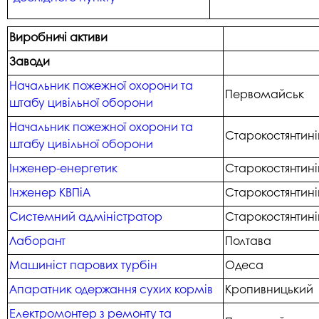
Виробничі активи
Заводи
Начальник пожежної охорони та
Первомайськ
штабу цивільної оборони
Начальник пожежної охорони та
Старокостянтині
штабу цивільної оборони
Інженер-енергетик
Старокостянтині
Інженер КВПіА
Старокостянтині
Системний адміністратор
Старокостянтині
Лаборант
Полтава
Машиніст парових турбін
Одеса
Апаратник одержання сухих кормів
Кропивницький
Електромонтер з ремонту та