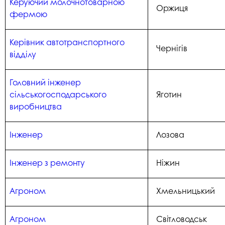
Керуючий молочнотоварною
Оржиця
фермою
Керівник автотранспортного
Чернігів
відділу
Головний інженер
сільськогосподарського
Яготин
виробництва
Інженер
Лозова
Інженер з ремонту
Ніжин
Агроном
Хмельницький
Агроном
Світловодськ