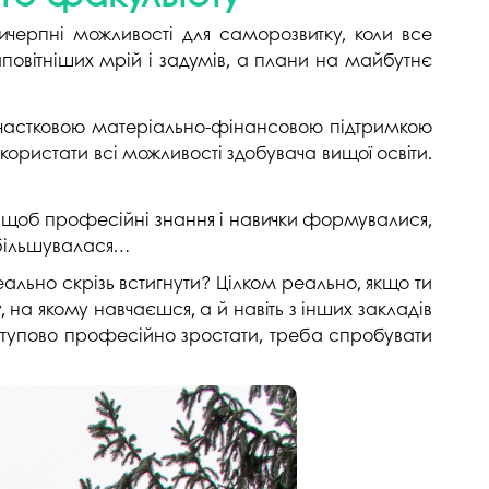
напряму Жан Моне: SuTCom
Аспірантура і докторантура
черпні можливості для саморозвитку, коли все
рочесність
UniClaD: Erasmus+KA2 /
Наукові підрозділи
повітніших мрій і задумів, а плани на майбутнє
xpertise Center «MILK LOCAL
(лабораторії, центри)
/ Інформальна
PRODUCT»
Офіс міжнародного
 з частковою матеріально-фінансовою підтримкою
наукового амбасадора
користати всі можливості здобувача вищої освіти.
Добровільні громадські
ільність
об’єднання з питань науки
ак, щоб професійні знання і навички формувалися,
Спеціалізована вчена рада
збільшувалася…
ада з якості вищої
Наукові праці
ально скрізь встигнути? Цілком реально, якщо ти
, на якому навчаєшся, а й навіть з інших закладів
Наукометричні бази
нгу та забезпечення
оступово професійно зростати, треба спробувати
Фахові журнали
ресильності ПДАУ
Міжнародні проєкти
Науково-технічні заходи
Інформація щодо виконання