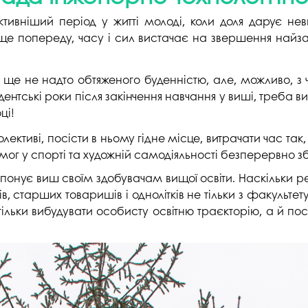
студентського містечка
у
вніший період у житті молоді, коли доля дарує неви
Вступні випробування 2026
Академічна доб
Волонтерський центр "ПУЛЬС"
ня індустрії
е попереду, часу і сил вистачає на звершення найза
E
Неформальна 
Студентське життя
освіта
жба
, ще не надто обтяженого буденністю, але, можливо,
Підрозділ з організації виховної
Опитування
нтські роки після закінчення навчання у виші, треба ви
та іміджевої діяльності
иків
ці!
су
Академічна моб
Спорт
лективі, посісти в ньому гідне місце, витрачати час т
ечко ПДАУ
Акредитація
Працевлаштування
емог у спорті та художній самодіяльності безперервно 
і центри
Якість освіти, р
Відділ практики і сприяння
освіти
онує виш своїм здобувачам вищої освіти. Наскільки ре
працевлаштуванню
в, старших товаришів і однолітків не тільки з факультету
Відділ монітори
тільки вибудувати особисту освітню траєкторію, а й п
Скринька довіри
якості освіти
Острівець Прог