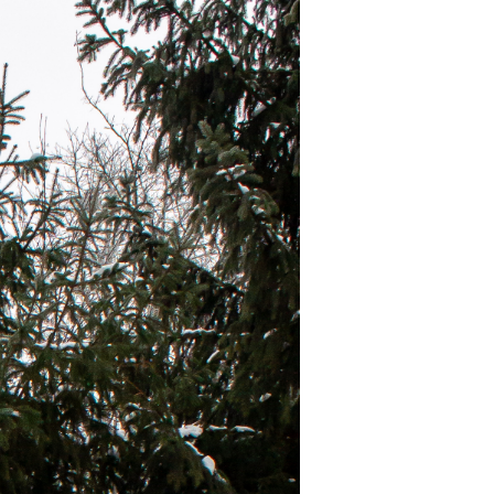
госпдоговірних робіт (послуг)