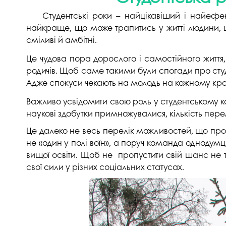
Музеї ПДАУ
Відділ маркетинг
Студентські роки – найцікавіший і найефекти
Профспілка
Центр впроваджен
найкраще, що може трапитись у житті людини, щ
4.0
сміливі й амбітні.
Асоціація випускників
Психологічна слу
Це чудова пора дорослого і самостійного життя
3D тур по університету
родичів. Щоб саме такими були спогади про студе
Омбудсмен учасн
Адже спокуси чекають на молодь на кожному кро
освітнього проце
Наші контакти
Важливо усвідомити свою роль у студентському ко
Студентське міст
Публічна інформація
наукові здобутки примножувалися, кількість пер
Навчально-науков
Антикорупційна діяльність
Це далеко не весь перелік можливостей, що проп
Дорадча служба
Меморіал пам'яті
не «один у полі воїн», а поруч команда однодумці
вищої освіти. Щоб не пропустити свій шанс не 
свої сили у різних соціальних статусах.