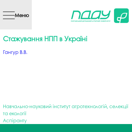
Перейти до основного
вмісту
Меню
Стажування НПП в Україні
Гангур В.В.
Навчально-науковий інститут агротехнологій, селекції
та екології
Аспіранту