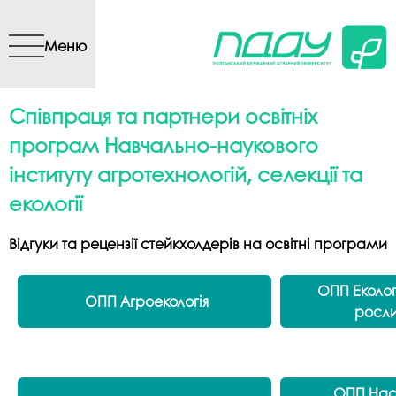
Перейти до основного
вмісту
Меню
Співпраця та партнери освітніх
програм Навчально-наукового
інституту агротехнологій, селекції та
екології
Відгуки та рецензії стейкхолдерів на освітні програми
ОПП Еколо
ОПП Агроекологія
росли
ОПП Нас