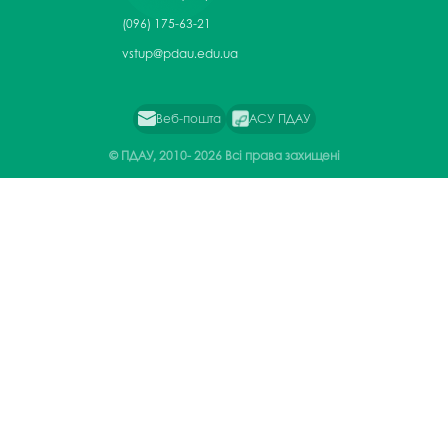
(096) 175-63-21
vstup@pdau.edu.ua
Веб-пошта
АСУ ПДАУ
© ПДАУ, 2010-
2026 Всі права захищені