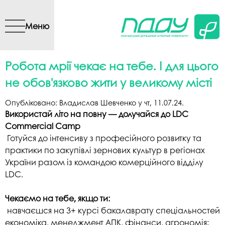
Перейти до основного
вмісту
Меню
Робота мрії чекає на тебе. І для цього
не обов'язково жити у великому місті
Опубліковано:
Владислав Шевченко
у
чт, 11.07.24
.
Використай літо на повну — долучайся до LDC
Commercial Camp
Готуйся до інтенсиву з професійного розвитку та
практики по закупівлі зернових культур в регіонах
України разом із командою комерційного відділу
LDC.
Чекаємо на тебе, якщо ти:
навчаєшся на 3+ курсі бакалаврату спеціальностей
економіка, менеджмент АПК, фінанси, агрономія;