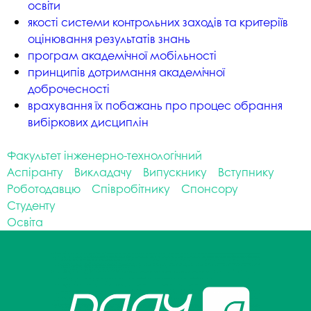
освіти
якості системи контрольних заходів та критеріїв
оцінювання результатів знань
програм академічної мобільності
принципів дотримання академічної
доброчесності
врахування їх побажань про процес обрання
вибіркових дисциплін
Факультет інженерно-технологічний
Аспіранту
Викладачу
Випускнику
Вступнику
Роботодавцю
Співробітнику
Спонсору
Студенту
Освіта