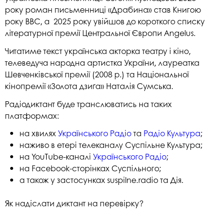
року роман письменниці «Драбина» став Книгою
року BBC, а 2025 року увійшов до короткого списку
літературної премії Центральної Європи Angelus.
Читатиме текст українська акторка театру і кіно,
телеведуча народна артистка України, лауреатка
Шевченківської премії (2008 р.) та Національної
кінопремії «Золота дзиґа» Наталія Сумська.
Радіодиктант буде транслюватись на таких
платформах:
на хвилях
Українського Радіо
та
Радіо Культура
;
наживо в етері телеканалу Суспільне Культура;
на YouTube-каналі
Українського Радіо
;
на Facebook-сторінках Суспільного;
а також у застосунках suspilne.radio та Дія.
Як надіслати диктант на перевірку?