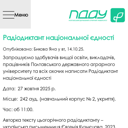
Перейти до основного
вмісту
Меню
Радіодиктант національної єдності
Опубліковано:
Бикова Яна
у
вт, 14.10.25
.
Запрошуємо здобувачів вищої освіти, викладачів,
працівників Полтавського державного аграрного
університету та всіх охочих написати Радіодиктант
національної єдності
Дата: 27 жовтня 2025 р.
Місце: 242 ауд. (навчальний корпус № 2, укриття).
Час: об 11:00.
Авторка тексту цьогорічного радіодиктанту –
українська письменниця Євгенія Кузнєцова. 2023