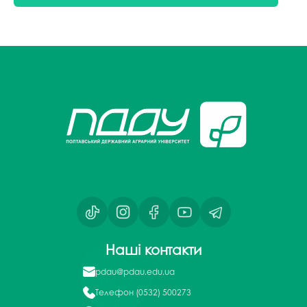
Наші контакти
pdau@pdau.edu.ua
Телефон
(0532) 500273