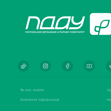
Музеї ПДАУ
Відділ маркетинг
Профспілка
Центр впроваджен
4.0
Асоціація випускників
Психологічна слу
3D тур по університету
Омбудсмен учасн
освітнього проце
Наші контакти
Студентське міст
Публічна інформація
Навчально-науков
Антикорупційна діяльність
Дорадча служба
Меморіал пам'яті
Як нас знайти
Ур
Контактна інформація
М