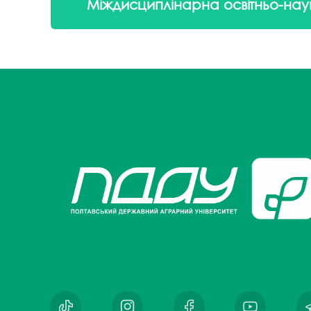
Міждисциплінарна освітньо-наук
Музеї ПДАУ
Відділ маркетинг
Профспілка
Центр впроваджен
4.0
Асоціація випускників
Психологічна слу
3D тур по університету
Омбудсмен учасн
освітнього проце
Наші контакти
Студентське міст
Публічна інформація
Навчально-науков
Антикорупційна діяльність
Дорадча служба
Меморіал пам'яті