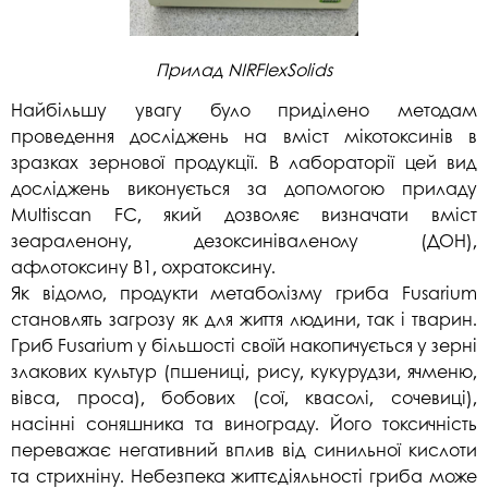
Прилад NIRFlexSolids
Найбільшу увагу було приділено методам
проведення досліджень на вміст мікотоксинів в
зразках зернової продукції. В лабораторії цей вид
досліджень виконується за допомогою приладу
Multiscan FC, який дозволяє визначати вміст
зеараленону, дезоксиніваленолу (ДОН),
афлотоксину В1, охратоксину.
Як відомо, продукти метаболізму гриба Fusarium
становлять загрозу як для життя людини, так і тварин.
Гриб Fusarium у більшості своїй накопичується у зерні
злакових культур (пшениці, рису, кукурудзи, ячменю,
вівса, проса), бобових (сої, квасолі, сочевиці),
насінні соняшника та винограду. Його токсичність
переважає негативний вплив від синильної кислоти
та стрихніну. Небезпека життєдіяльності гриба може