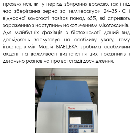
проявлятися, як у період збирання врожаю, так і під
час зберігання зерна за температури 24–35◦С і
відносної вологості повітря понад 65%, які сприяють
зараженню з наступним накопиченням мікотоксинів.
Для майбутніх фахівців з біотехнології даний вид
досліджень заслуговує на особливу увагу, тому
інженер-хімік Марія БІЛЕЦЬКА зробила особливий
акцент на важливості визначення цих показників і
детально розповіла про всі стадії дослідження.