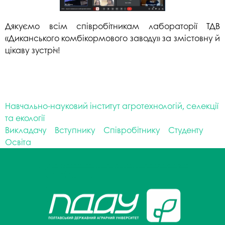
Дякуємо всім співробітникам лабораторії ТДВ
«Диканського комбікормового заводу» за змістовну й
цікаву зустріч!
Навчально-науковий інститут агротехнологій, селекції
та екології
Викладачу
Вступнику
Співробітнику
Студенту
Освіта