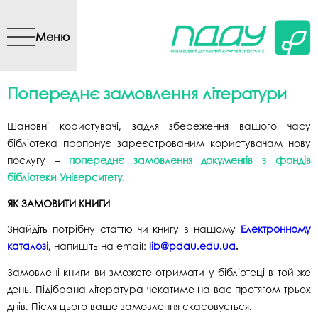
Перейти до основного
вмісту
Меню
Попереднє замовлення літератури
Шановні користувачі,
задля збереження вашого часу
бібліотека пропонує зареєстрованим користувачам нову
послугу –
попереднє замовлення документів з фондів
бібліотеки Університету.
ЯК ЗАМОВИТИ КНИГИ
Знайдіть потрібну статтю чи книгу в нашому
Електронному
каталозі
, напишіть на email:
lib@pdau.edu.ua
.
Замовлені книги ви зможете отримати у бібліотеці в той же
день. Підібрана література чекатиме на вас протягом трьох
днів. Після цього ваше замовлення скасовується.