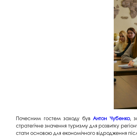
Музеї ПДАУ
Відділ маркетинг
Профспілка
Центр впроваджен
4.0
Асоціація випускників
Психологічна слу
3D тур по університету
Омбудсмен учасн
освітнього проце
Наші контакти
Студентське міст
Публічна інформація
Навчально-науков
Антикорупційна діяльність
Дорадча служба
Меморіал пам'яті
Почесним гостем заходу був
Антон Чубенко
, 
стратегічне значення туризму для розвитку регі
стати основою для економічного відродження піс