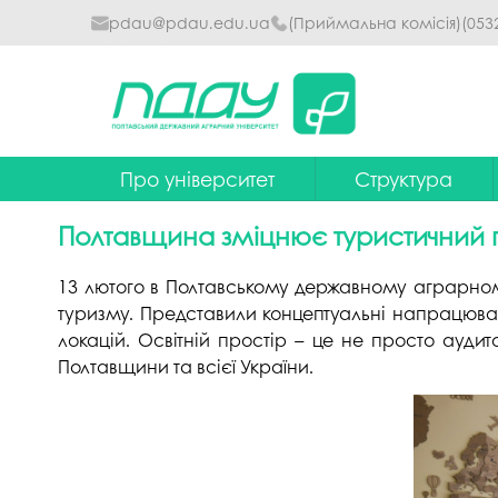
pdau@pdau.edu.ua
(Приймальна комісія)
(053
Про університет
Структура
Ректор
Наглядова рада
Полтавщина зміцнює туристичний по
Почесні професори
Ректорат
13 лютого в Полтавському державному аграрному 
Досягнення
Вчена рада уніве
туризму. Представили концептуальні напрацюва
локацій. Освітній простір – це не просто ауди
Сталий розвиток
Факультети та інст
Полтавщини та всієї України.
Політики університету
Кафедри
Історія
Коледжі
Гімн ПДАУ
Бібліотека