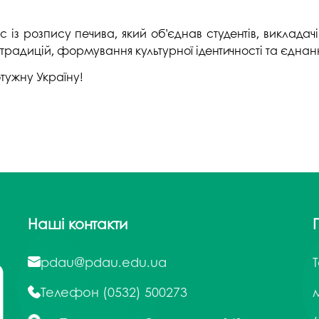
з розпису печива, який об’єднав студентів, викладачів
 традицій, формування культурної ідентичності та єдна
тужну Україну!
Наші контакти
pdau@pdau.edu.ua
Телефон
(0532) 500273
м