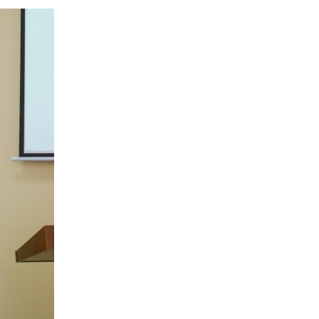
госпдоговірних робіт (послуг)