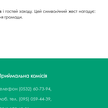
 і гостей заходу. Цей символічний жест нагадує:
ння громади.
Приймальна комісія
Телефон
(0532) 60-73-94,
об. тел. (095) 059-44-39,