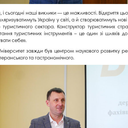
 і сьогодні наші виклики — це можливості. Відкриття цьо
уляризуватимуть Україну у світі, а й створюватимуть нов
туристичного сектора. Конструктор туристичних стра
тання туристичних інструментів – це один зі шляхів д
увати себе».
іверситет завжди був центром наукового розвитку ре
теранського та гастрономічного.