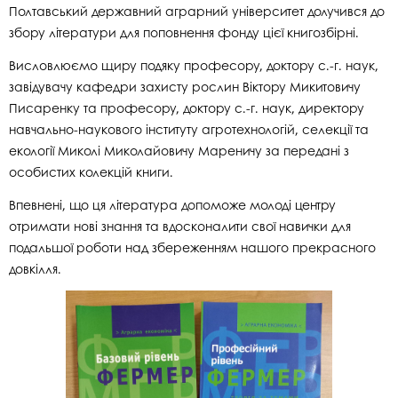
Полтавський державний аграрний університет долучився до
збору літератури для поповнення фонду цієї книгозбірні.
Висловлюємо щиру подяку професору, доктору с.-г. наук,
завідувачу кафедри захисту рослин Віктору Микитовичу
Писаренку та професору, доктору с.-г. наук, директору
навчально-наукового інституту агротехнологій, селекції та
екології Миколі Миколайовичу Мареничу за передані з
особистих колекцій книги.
Впевнені, що ця література допоможе молоді центру
отримати нові знання та вдосконалити свої навички для
подальшої роботи над збереженням нашого прекрасного
довкілля.