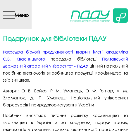
Перейти до основного
вмісту
Меню
Подарунок для бібліотеки ПДАУ
Кафедра біології продуктивності тварин імені академіка
О.В. Квасницького
передала бібліотеці
Полтавський
державний аграрний університет - ПДАУ
цінний навчальний
посібник «Технологія виробництва продукції кролівництва та
звірівництва».
Автори: О. В. Бойко, Р. М. Уманець, О. Ф. Гончар, Л. М.
Зламанюк, Д. П. Уманець; Національний університет
біоресурсів і природокористування України
Посібник висвітлює питання розвитку кролівництва та
звірівництва в Україні й за кордоном, породи кролів,
технології їх утримання, годівлю, біотехнології, профілактику