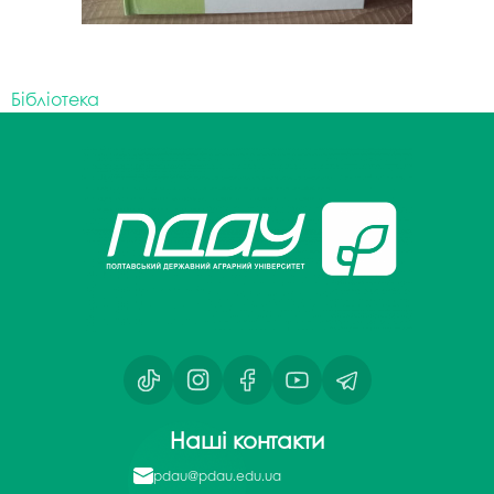
Бібліотека
Наші контакти
pdau@pdau.edu.ua