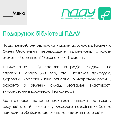
Перейти до основного
вмісту
Меню
Подарунок бібліотеці ПДАУ
Наша книгозбірня отримала чудовий дарунок від Гальченко
Олени Михайлівни - перекладачки, підприємниці та голови
екологічної організації "Зелена хвиля Полтава".
Її видання «Квіти від Ластівки на радість людям» - це
справжній скарб для всіх, хто цікавиться природою,
здоров’ям і красою! У книзі описано 15 лікарських рослин,
розкрито їх хімічний склад, лікувальні властивості,
використання в косметології та кулінарії .
Мета авторки - не лише поділитися знаннями про цілющу
силу квітів, а й виховати у молодого покоління любов до
природи та дбайливе ставлення до навколишнього світу.