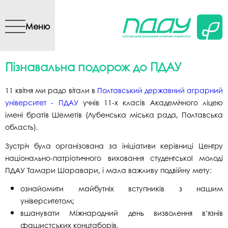
Перейти до основного
вмісту
Меню
Пізнавальна подорож до ПДАУ
11 квітня ми радо вітали в
Полтавський державний аграрний
університет - ПДАУ
учнів 11-х класів Академічного ліцею
імені братів Шеметів (Лубенська міська рада, Полтавська
область).
Зустріч була організована за ініціативи керівниці Центру
національно-патріотичного виховання студентської молоді
ПДАУ Тамари Шаравари, і мала важливу подвійну мету:
ознайомити майбутніх вступників з нашим
університетом;
вшанувати Міжнародний день визволення в’язнів
фашистських концтаборів.