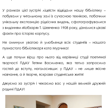
У рамках цієї зустрічі ліцеїсти відвідали нашу бібліотеку –
побували у читальному залі із сучасною технікою, побачили
унікальну експозицію рідкісних видань, сфотографувалися
з виданням «Кобзаря» Т. Шевченка 1908 року, дізналися цікаві
факти про історію корпусу.
Не оминули увагою й улюбленця всіх студентів – нашого
пухнастого бібліотекаря кота Мурчика!
А ще почули вірш про нього від керівниці студії поетичної
творчості ПДАУ Тетяни Василенко, яка тепло запросила
гостей до вступу, наголосивши: у ПДАУ – не лише якісне
навчання, а й творче, яскраве студентське життя!
Дякуємо за зустріч і чекаємо вас у нашій великій дружній
родині ПДАУ!