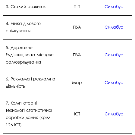
3. Сталий розвиток
ПіП
Силабус
4. Етика ділового
ПУА
Силабус
спілкування
5. Державне
будівництво та місцеве
ПУА
Силабус
самоврядування
6. Реклама і рекламна
Мар
Силабус
діяльність
7. Комп’ютерні
технології статистичної
ІСТ
Силабус
обробки даних (крім
126 ІСТ)