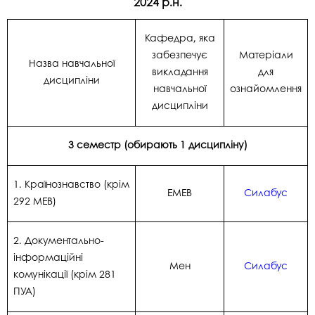
2024 р.н.
Кафедра, яка
забезпечує
Матеріали
Назва навчальної
викладання
для
дисципліни
навчальної
ознайомлення
дисципліни
3 семестр
(обирають 1 дисципліну)
1. Країнознавство (крім
ЕМЕВ
Силабус
292 МЕВ)
2. Документально-
інформаційні
Мен
Силабус
комунікації (крім 281
ПУА)