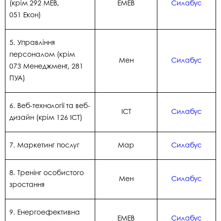
(крім 292 МЕВ,
ЕМЕВ
Силабус
051 Екон)
5. Управління
персоналом (крім
Мен
Силабус
073 Менеджмент, 281
ПУА)
6. Веб-технології та веб-
ІСТ
Силабус
дизайн (крім 126 ІСТ)
7. Маркетинг послуг
Мар
Силабус
8. Тренінг особистого
Мен
Силабус
зростання
9. Енергоефективна
ЕМЕВ
Силабус