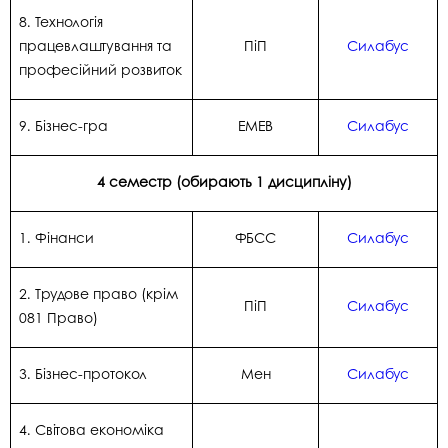
8. Технологія
працевлаштування та
ПіП
Силабус
професійний розвиток
9. Бізнес-гра
ЕМЕВ
Силабус
4 семестр
(обирають 1 дисципліну)
1. Фінанси
ФБСС
Силабус
2. Трудове право (крім
ПіП
Силабус
081 Право)
3. Бізнес-протокол
Мен
Силабус
4. Світова економіка