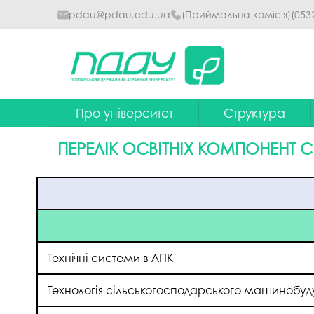
pdau@pdau.edu.ua
(Приймальна комісія)
(053
Про університет
Структура
Ректор
Наглядова рада
ПЕРЕЛІК ОСВІТНІХ КОМПОНЕНТ С
Почесні професори
Ректорат
Досягнення
Вчена рада уніве
Сталий розвиток
Факультети та інст
Політики університету
Кафедри
Технічні системи в АПК
Історія
Коледжі
Технологія сільськогосподарського машинобуд
Гімн ПДАУ
Бібліотека