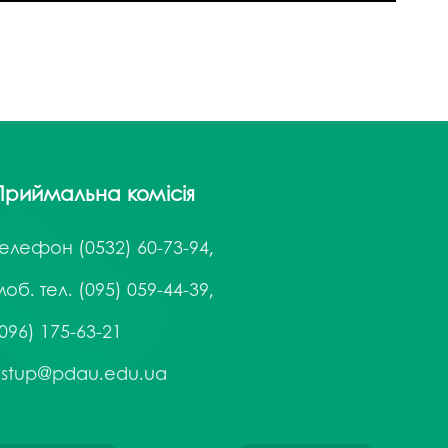
госпдоговірних робіт (послуг)
Приймальна комісія
Телефон
(0532) 60-73-94,
об. тел. (095) 059-44-39,
096) 175-63-21
vstup@pdau.edu.ua