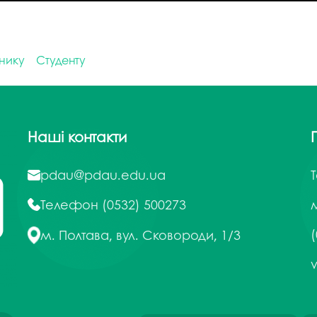
тнику
Студенту
Наші контакти
pdau@pdau.edu.ua
Телефон
(0532) 500273
м
(
м. Полтава, вул. Сковороди, 1/3