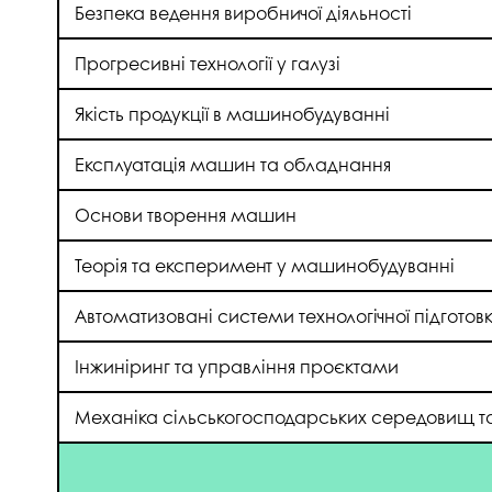
Безпека ведення виробничої діяльності
Музеї ПДАУ
Відділ маркетинг
Профспілка
Центр впроваджен
Прогресивні технології у галузі
4.0
Асоціація випускників
Якість продукції в машинобудуванні
Психологічна слу
3D тур по університету
Омбудсмен учасн
Експлуатація машин та обладнання
освітнього проце
Наші контакти
Основи творення машин
Студентське міст
Публічна інформація
Навчально-науков
Теорія та експеримент у машинобудуванні
Антикорупційна діяльність
Дорадча служба
Меморіал пам'яті
Автоматизовані системи технологічної підгото
Інжиніринг та управління проєктами
Механіка сільськогосподарських середовищ та