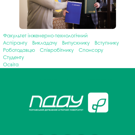
Факультет інженерно-технологічний
Аспіранту
Викладачу
Випускнику
Вступнику
Роботодавцю
Співробітнику
Спонсору
Студенту
Освіта