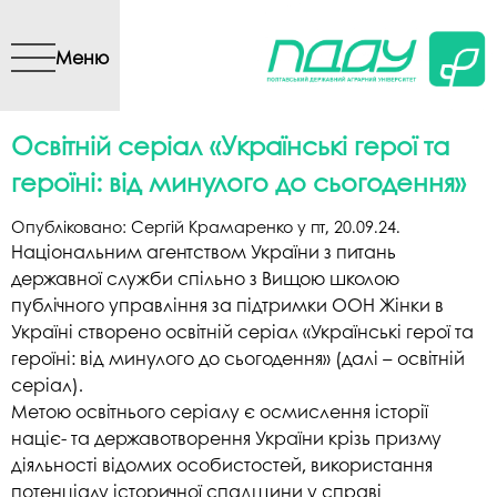
Перейти до основного
вмісту
Меню
Освітній серіал «Українські герої та
героїні: від минулого до сьогодення»
Опубліковано:
Сергій Крамаренко
у
пт, 20.09.24
.
Національним агентством України з питань
державної служби спільно з Вищою школою
публічного управління за підтримки ООН Жінки в
Україні створено освітній серіал «Українські герої та
героїні: від минулого до сьогодення» (далі – освітній
серіал).
Метою освітнього серіалу є осмислення історії
націє- та державотворення України крізь призму
діяльності відомих особистостей, використання
потенціалу історичної спадщини у справі