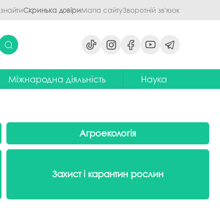
 знайти
Скринька довіри
Мапа сайту
Зворотній зв'язок
Міжнародна діяльність
Наука
ми
ідділ міжнародних зв'язків
Наукова діяльність ПДАУ
их дисциплін
Центр міжнародної освіти
Напрями наукової діяльності -
наукові школи
Агроекологія
я обговорення
ентр європейської освіти та
іноземних мов
ЦККНО
ого процесу
тратегія інтернаціоналізації
Стартап-школа «ПроБізнес»
ПДАУ до 2030 року
світню діяльність
Захист і карантин рослин
Інформаційно-
Паралельний європейський
консультаційний центр
говорення
диплом. Навчання в Польші
міжнародного методичного
кументів
забезпечення
Проєкт програми Еразмус+,
яги