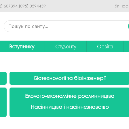
Перейти до основного
2) 607394,
(095) 0594439
Як нас
вмісту
Вступнику
Студенту
Освіта
Приймальна комісія
Дистанційне навчання
Освітні програ
В
Про спеціальності
Розклад занять
Вибір навчальн
Біотехнологіі та біоінженерії
рситету
Фінансова підтримка на
Рейтинг успішності студентів
Проєкти ОП дл
Ц
навчання
итути
Оплата за навчання
Графік освітнь
Підготовчі курси
С
Еколого-економічне рослинництво
Практика
Положення про о
Зимовий вступ
Насінництво і насіннєзнавство
Студентський Сенат
Громадське об
Європейська освіта без ЗНО
університету
нормативних до
Інформація для вступників
Студентська рада
Ліцензовані обс