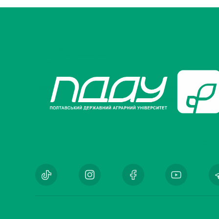
Музеї ПДАУ
Відділ маркетинг
Профспілка
Центр впроваджен
4.0
Асоціація випускників
Психологічна слу
3D тур по університету
Омбудсмен учасн
освітнього проце
Наші контакти
Студентське міст
Публічна інформація
Навчально-науков
Антикорупційна діяльність
Дорадча служба
Меморіал пам'яті