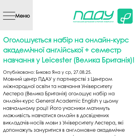
Перейти до основного
вмісту
Меню
Оголошується набір на онлайн-курс
академічної англійської + семестр
навчання у Leicester (Велика Британія)!
Опубліковано:
Бикова Яна
у
ср, 27.08.25
.
Мовний центр ПДАУ у партнерстві з Центром
міжнародної освіти та навчання Університету
Лестера (Велика Британія) оголошує набір на
онлайн-курс General Academic English у цьому
навчальному році! Його учасники матимуть
можливість навчатися онлайн в досвідчених
викладачів-носіїв мови з Університету Лестера, які
допоможуть зануритися в англомовне академічне