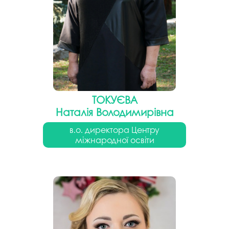
ТОКУЄВА
Наталія Володимирівна
в.о. директора Центру
міжнародної освіти