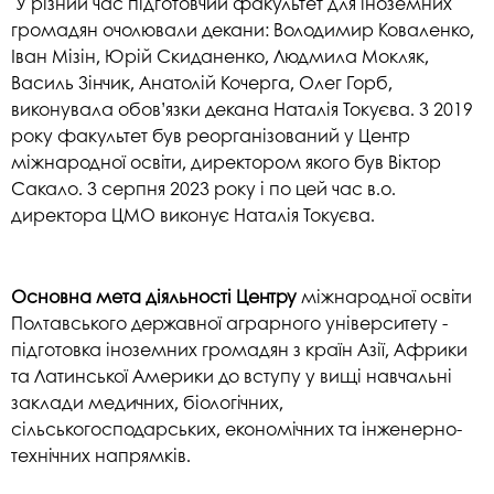
У різний час підготовчий факультет для іноземних
громадян очолювали декани: Володимир Коваленко,
Іван Мізін, Юрій Скиданенко, Людмила Мокляк,
Василь Зінчик, Анатолій Кочерга, Олег Горб,
виконувала обов’язки декана Наталія Токуєва. З 2019
року факультет був реорганізований у Центр
міжнародної освіти, директором якого був Віктор
Сакало. З серпня 2023 року і по цей час в.о.
директора ЦМО виконує Наталія Токуєва.
Основна мета діяльності Центру
міжнародної освіти
Полтавського державної аграрного університету -
підготовка іноземних громадян з країн Азії, Африки
та Латинської Америки до вступу у вищі навчальні
заклади медичних, біологічних,
сільськогосподарських, економічних та інженерно-
технічних напрямків.