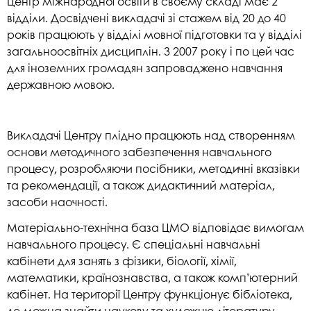
Центр міжнародної освіти в своєму складі має 2
відділи. Досвідчені викладачі зі стажем від 20 до 40
років працюють у відділі мовної підготовки та у відділі
загальноосвітніх дисциплін. З 2007 року і по цей час
для іноземних громадян запроваджено навчання
державною мовою.
Викладачі Центру плідно працюють над створенням
основи методичного забезпечення навчального
процесу, розробляючи посібники, методичні вказівки
та рекомендації, а також дидактичний матеріал,
засоби наочності.
Матеріально-технічна база ЦМО відповідає вимогам
навчального процесу. Є спеціальні навчальні
кабінети для занять з фізики, біології, хімії,
математики, країнознавства, а також комп’ютерний
кабінет. На території Центру функціонує бібліотека,
де можна знайти наукову та художню літературу