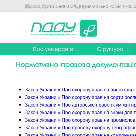
pdau@pdau.edu.ua
(Приймальна комісія)
(053
Про університет
Структура
Ректор
Наглядова рада
Нормативно-правова документація з
Почесні професори
Ректорат
Досягнення
Вчена рада уніве
Закон України « Про охорону прав на винаходи і
Сталий розвиток
Факультети та інст
Закон України « Про охорону прав на сорти росл
Закон України « Про авторське право і суміжні п
Політики університету
Кафедри
Закон України « Про охорону прав на знаки для т
Історія
Коледжі
Закон України « Про охорону прав на промислові
Закон України « Про правову охорону географіч
Гімн ПДАУ
Бібліотека
Закон України « Про охорону прав на компонува