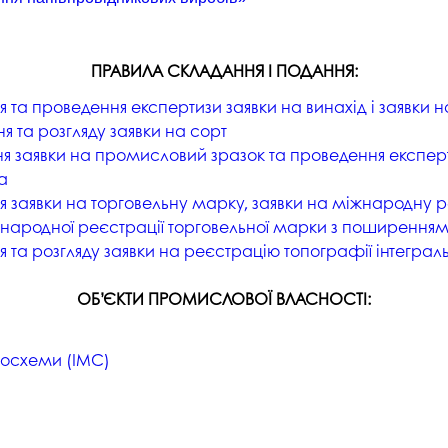
студентського містечка
у
Вступні випробування 2026
Академічна доб
Волонтерський центр "ПУЛЬС"
ня індустрії
E
ПРАВИЛА СКЛАДАННЯ І ПОДАННЯ:
Неформальна 
Студентське життя
освіта
 та проведення експертизи заявки на винахід і заявки 
жба
Підрозділ з організації виховної
Опитування
 та розгляду заявки на сорт
та іміджевої діяльності
иків
я заявки на промисловий зразок та проведення експерт
су
Академічна моб
а
Спорт
ечко ПДАУ
Акредитація
 заявки на торговельну марку, заявки на міжнародну 
Працевлаштування
жнародної реєстрації торговельної марки з поширенням
і центри
Якість освіти, р
 та розгляду заявки на реєстрацію топографії інтеграл
Відділ практики і сприяння
освіти
працевлаштуванню
Відділ монітори
ОБ’ЄКТИ ПРОМИСЛОВОЇ ВЛАСНОСТІ:
Скринька довіри
якості освіти
Острівець Прог
росхеми (ІМС)