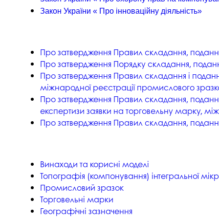
Музеї ПДАУ
Відділ маркетинг
Закон України « Про інноваційну діяльність»
Профспілка
Центр впроваджен
4.0
Асоціація випускників
Про затвердження Правил складання, подання
Психологічна слу
3D тур по університету
Про затвердження Порядку складання, подання
Омбудсмен учасн
Про затвердження Правил складання і поданн
освітнього проце
Наші контакти
міжнародної реєстрації промислового зразк
Студентське міст
Про затвердження Правил складання, подання
Публічна інформація
експертизи заявки на торговельну марку, мі
Навчально-науков
Антикорупційна діяльність
Про затвердження Правил складання, подання
Дорадча служба
Меморіал пам'яті
Винаходи та корисні моделі
Топографія (компонування) інтегральної мік
Промисловий зразок
Торговельні марки
Географічні зазначення