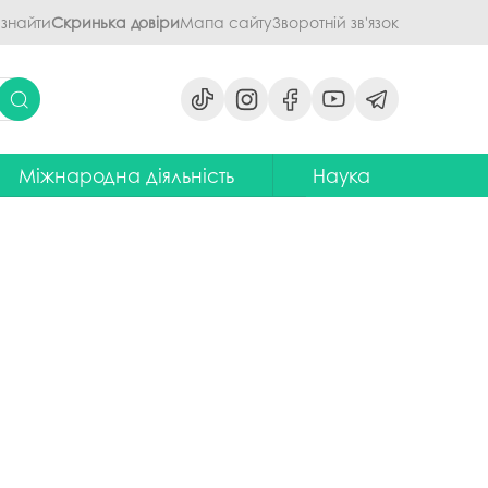
 знайти
Скринька довіри
Мапа сайту
Зворотній зв'язок
Міжнародна діяльність
Наука
ми
ідділ міжнародних зв'язків
Наукова діяльність ПДАУ
их дисциплін
Центр міжнародної освіти
Напрями наукової діяльності -
наукові школи
я обговорення
ентр європейської освіти та
іноземних мов
ЦККНО
ого процесу
тратегія інтернаціоналізації
Стартап-школа «ПроБізнес»
ПДАУ до 2030 року
світню діяльність
Інформаційно-
Паралельний європейський
консультаційний центр
говорення
диплом. Навчання в Польші
міжнародного методичного
кументів
забезпечення
Проєкт програми Еразмус+,
яги