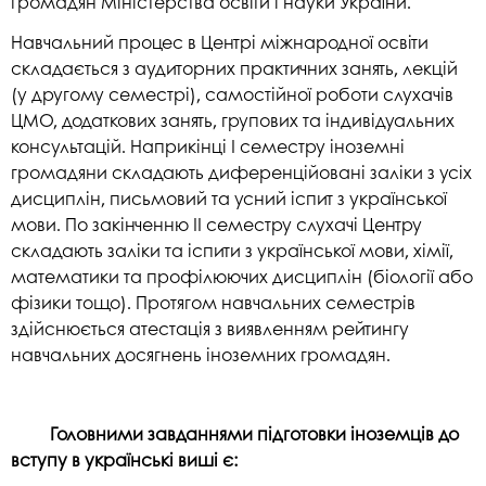
громадян Міністерства освіти і науки України.
Навчальний процес в Центрі міжнародної освіти
складається з аудиторних практичних занять, лекцій
(у другому семестрі), самостійної роботи слухачів
ЦМО, додаткових занять, групових та індивідуальних
консультацій. Наприкінці І семестру іноземні
громадяни складають диференційовані заліки з усіх
дисциплін, письмовий та усний іспит з української
мови. По закінченню ІІ семестру слухачі Центру
складають заліки та іспити з української мови, хімії,
математики та профілюючих дисциплін (біології або
фізики тощо). Протягом навчальних семестрів
здійснюється атестація з виявленням рейтингу
навчальних досягнень іноземних громадян.
Головними завданнями підготовки іноземців до
вступу в українські виші
є: