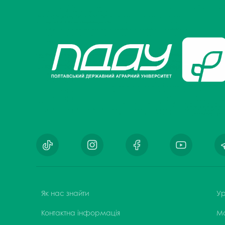
Музеї ПДАУ
Відділ маркетинг
Профспілка
Центр впроваджен
4.0
Асоціація випускників
Психологічна слу
3D тур по університету
Омбудсмен учасн
освітнього проце
Наші контакти
Студентське міст
Публічна інформація
Навчально-науков
Антикорупційна діяльність
Дорадча служба
Меморіал пам'яті
Як нас знайти
Ур
Контактна інформація
М