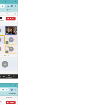
госпдоговірних робіт (послуг)