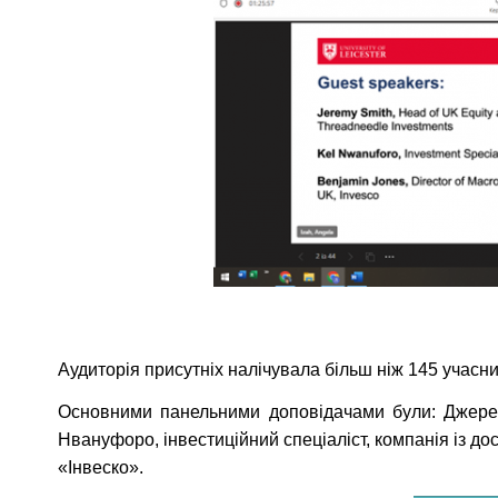
Музеї ПДАУ
Відділ маркетинг
Профспілка
Центр впроваджен
4.0
Асоціація випускників
Психологічна слу
3D тур по університету
Омбудсмен учасн
освітнього проце
Наші контакти
Студентське міст
Публічна інформація
Навчально-науков
Антикорупційна діяльність
Дорадча служба
Меморіал пам'яті
Аудиторія присутніх налічувала більш ніж 145 учасни
Основними панельними доповідачами були: Джеремі
Нвануфоро, інвестиційний спеціаліст, компанія із до
«Інвеско».