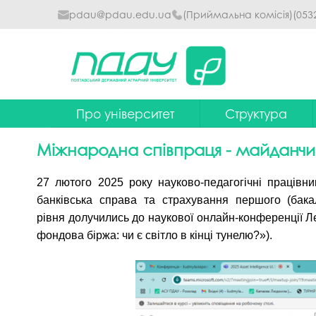
pdau@pdau.edu.ua
(Приймальна комісія)
(053
Про університет
Структура
Ректор
Наглядова рада
Міжнародна співпраця - майданчи
Почесні професори
Ректорат
27 лютого 2025 року науково-педагогічні працівни
Досягнення
Вчена рада уніве
банківська справа та страхування
першого (бака
рівня
долучились до наукової онлайн-конференції Лес
Сталий розвиток
Факультети та інст
фондова біржа: чи є світло в кінці тунелю?»).
Політики університету
Кафедри
Історія
Коледжі
Гімн ПДАУ
Бібліотека