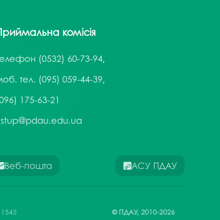
Приймальна комісія
Телефон
(0532) 60-73-94,
об. тел. (095) 059-44-39,
096) 175-63-21
vstup@pdau.edu.ua
Веб-пошта
АСУ ПДАУ
 1545
© ПДАУ,
2010-
2026