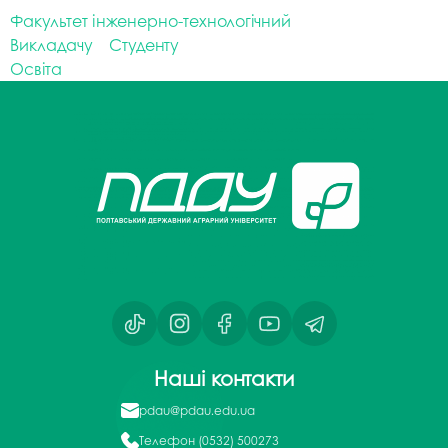
Факультет інженерно-технологічний
Викладачу
Студенту
Освіта
Наші контакти
pdau@pdau.edu.ua
Телефон
(0532) 500273